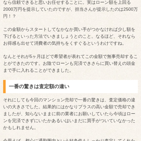
なら信頼できると思いお任せすることに。実はローン額を上回る
2000万円を提示していたのですが、担当さんが提示したのは2500万
円！？
この金額からスタートしてなかなか買い手がつかなければ少し額を
下げるといった方法でいきましょうとのこと。なるほど、それなら
お得感も出せて消費者の気持ちをくすぐるというわけですね。
なんとそれが5ヶ月ほどで希望者が表れてこの金額で無事売却するこ
とができたのです。お陰でローンも完済できさらに買い替えの頭金
まで手に入れることができました。
一番の驚きは査定額の違い
それにしても今回のマンション売却で一番の驚きは、査定価格の違
いの大きさでした。結果的にはかなりプラスの高い金額で売却でき
ましたが、知らないままに前の業者にお願いしていたら今頃はロー
ンを完済できずにいたかあるいはいまだに買手がついていなかった
かもしれません。
今思えば、都心に通勤圏内という好条件もしっかり査定してくれた