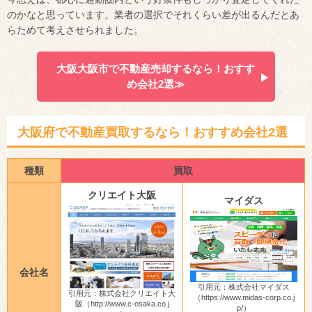
のかなと思っています。業者の選択でそれくらい差が出るんだとあ
らためて考えさせられました。
大阪大阪市で不動産売却するなら！おすす
め会社2選≫
大阪府で不動産買取するなら！おすすめ会社2選
種類
買取
クリエイト大阪
マイダス
会社名
引用元：株式会社マイダス
引用元：株式会社クリエイト大
（https://www.midas-corp.co.j
阪（http://www.c-osaka.co.j
p/）