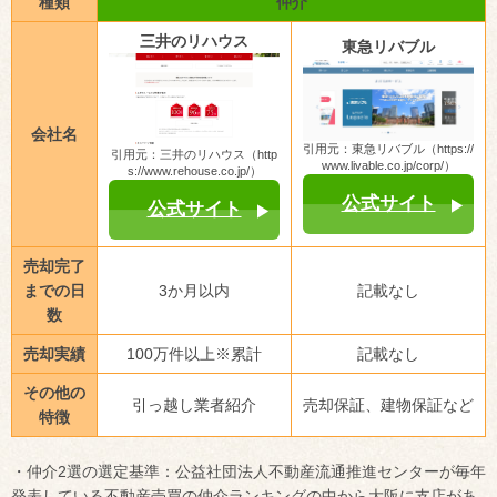
種類
仲介
三井のリハウス
東急リバブル
会社名
引用元：東急リバブル（https://
引用元：三井のリハウス（http
www.livable.co.jp/corp/）
s://www.rehouse.co.jp/）
公式サイト
公式サイト
売却完了
までの日
3か月以内
記載なし
数
売却実績
100万件以上※累計
記載なし
その他の
引っ越し業者紹介
売却保証、建物保証など
特徴
・仲介2選の選定基準：公益社団法人不動産流通推進センターが毎年
発表している不動産売買の仲介ランキングの中から大阪に支店があ