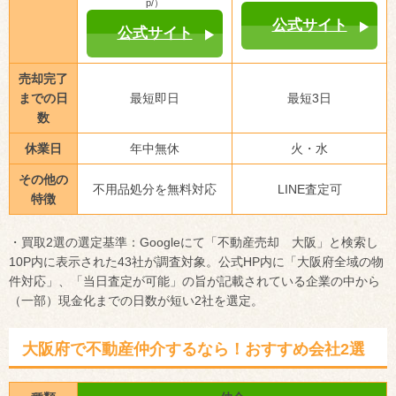
p/）
公式サイト
公式サイト
売却完了
までの日
最短即日
最短3日
数
休業日
年中無休
火・水
その他の
不用品処分を無料対応
LINE査定可
特徴
・買取2選の選定基準：Googleにて「不動産売却 大阪」と検索し
10P内に表示された43社が調査対象。公式HP内に「大阪府全域の物
件対応」、「当日査定が可能」の旨が記載されている企業の中から
（一部）現金化までの日数が短い2社を選定。
大阪府で不動産仲介するなら！おすすめ会社2選