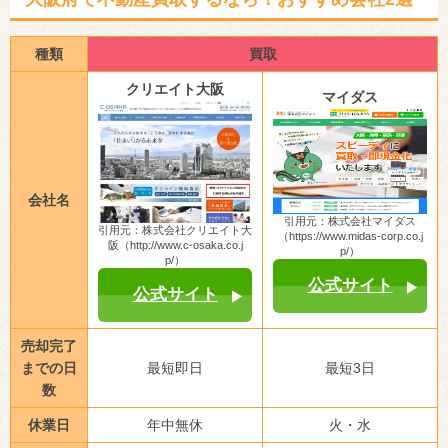
種類
買取
クリエイト大阪
マイダス
会社名
引用元：株式会社マイダス
引用元：株式会社クリエイト大
（https://www.midas-corp.co.j
阪（http://www.c-osaka.co.j
p/）
p/）
公式サイト
公式サイト
売却完了
までの日
最短即日
最短3日
数
休業日
年中無休
火・水