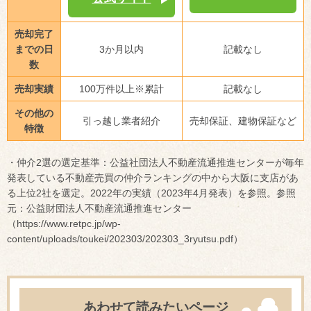
売却完了
までの日
3か月以内
記載なし
数
売却実績
100万件以上※累計
記載なし
その他の
引っ越し業者紹介
売却保証、建物保証など
特徴
・仲介2選の選定基準：公益社団法人不動産流通推進センターが毎年
発表している不動産売買の仲介ランキングの中から大阪に支店があ
る上位2社を選定。2022年の実績（2023年4月発表）を参照。参照
元：公益財団法人不動産流通推進センター
（https://www.retpc.jp/wp-
content/uploads/toukei/202303/202303_3ryutsu.pdf）
あわせて読みたいページ