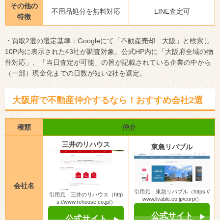
その他の
不用品処分を無料対応
LINE査定可
特徴
・買取2選の選定基準：Googleにて「不動産売却 大阪」と検索し
10P内に表示された43社が調査対象。公式HP内に「大阪府全域の物
件対応」、「当日査定が可能」の旨が記載されている企業の中から
（一部）現金化までの日数が短い2社を選定。
大阪府で不動産仲介するなら！おすすめ会社2選
種類
仲介
三井のリハウス
東急リバブル
会社名
引用元：東急リバブル（https://
引用元：三井のリハウス（http
www.livable.co.jp/corp/）
s://www.rehouse.co.jp/）
公式サイト
公式サイト