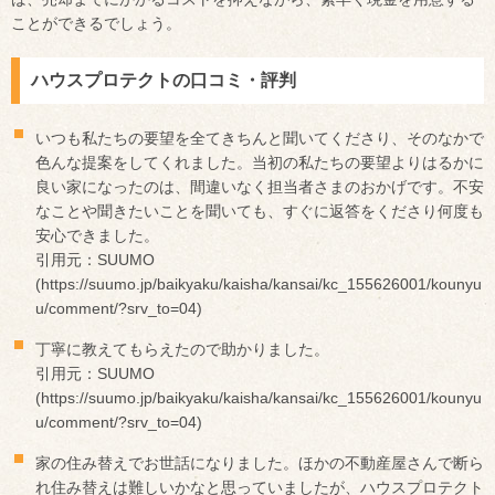
ことができるでしょう。
ハウスプロテクトの口コミ・評判
いつも私たちの要望を全てきちんと聞いてくださり、そのなかで
色んな提案をしてくれました。当初の私たちの要望よりはるかに
良い家になったのは、間違いなく担当者さまのおかげです。不安
なことや聞きたいことを聞いても、すぐに返答をくださり何度も
安心できました。
引用元：SUUMO
(https://suumo.jp/baikyaku/kaisha/kansai/kc_155626001/kounyu
u/comment/?srv_to=04)
丁寧に教えてもらえたので助かりました。
引用元：SUUMO
(https://suumo.jp/baikyaku/kaisha/kansai/kc_155626001/kounyu
u/comment/?srv_to=04)
家の住み替えでお世話になりました。ほかの不動産屋さんで断ら
れ住み替えは難しいかなと思っていましたが、ハウスプロテクト