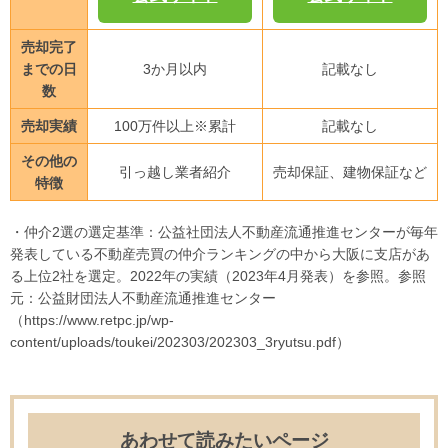
売却完了
までの日
3か月以内
記載なし
数
売却実績
100万件以上※累計
記載なし
その他の
引っ越し業者紹介
売却保証、建物保証など
特徴
・仲介2選の選定基準：公益社団法人不動産流通推進センターが毎年
発表している不動産売買の仲介ランキングの中から大阪に支店があ
る上位2社を選定。2022年の実績（2023年4月発表）を参照。参照
元：公益財団法人不動産流通推進センター
（https://www.retpc.jp/wp-
content/uploads/toukei/202303/202303_3ryutsu.pdf）
あわせて読みたいページ