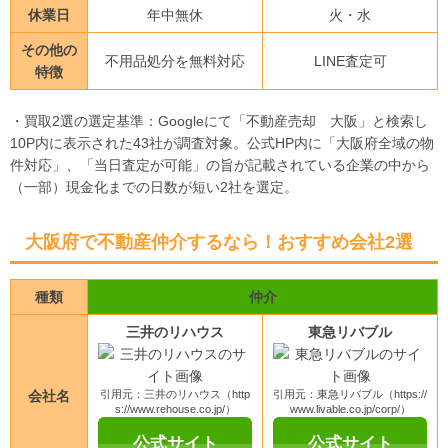
休業日
年中無休
火・水
その他の
不用品処分を無料対応
LINE査定可
特徴
・買取2選の選定基準：Googleにて「不動産売却 大阪」と検索し
10P内に表示された43社が調査対象。公式HP内に「大阪府全域の物
件対応」、「当日査定が可能」の旨が記載されている企業の中から
（一部）現金化までの日数が短い2社を選定。
大阪府で不動産仲介するなら！おすすめ会社2選
種類
仲介
三井のリハウス
東急リバブル
会社名
引用元：三井のリハウス（http
引用元：東急リバブル（https://
s://www.rehouse.co.jp/）
www.livable.co.jp/corp/）
公式サイト
公式サイト