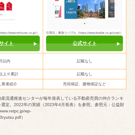
//www.rehouse.co.jp/）
引用元：東急リバブル（https://www.livable.co.jp/corp/）
サイト
公式サイト
月以内
記載なし
件以上※累計
記載なし
し業者紹介
売却保証、建物保証など
動産流通推進センターが毎年発表している不動産売買の仲介ランキ
選定。2022年の実績（2023年4月発表）を参照。参照元：公益財
retpc.jp/wp-
_3ryutsu.pdf）