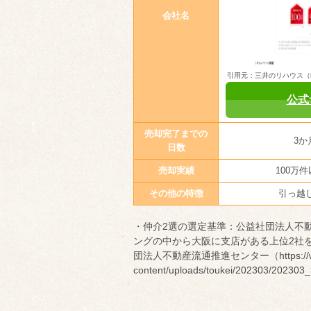
会社名
引用元：三井のリハウス（https:
公式
売却完了までの
3か
日数
売却実績
100万
その他の特徴
引っ越
・仲介2選の選定基準：公益社団法人不
ングの中から大阪に支店がある上位2社を
団法人不動産流通推進センター（https://www.
content/uploads/toukei/202303/202303