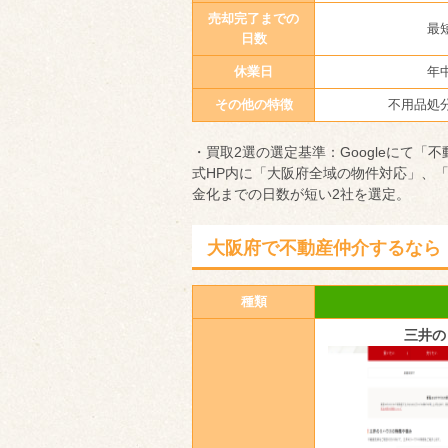
売却完了までの
最
日数
休業日
年
その他の特徴
不用品処
・買取2選の選定基準：Googleにて「
式HP内に「大阪府全域の物件対応」、
金化までの日数が短い2社を選定。
大阪府で不動産仲介するなら
種類
三井の