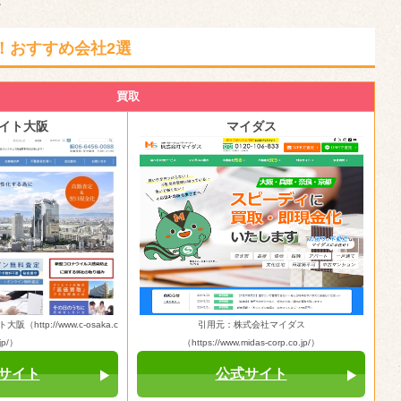
。
！おすすめ会社2選
買取
イト大阪
マイダス
ttp://www.c-osaka.c
引用元：株式会社マイダス
jp/）
（https://www.midas-corp.co.jp/）
サイト
公式サイト