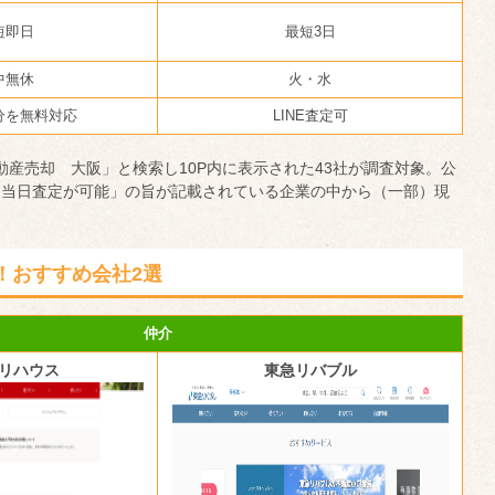
短即日
最短3日
中無休
火・水
分を無料対応
LINE査定可
不動産売却 大阪」と検索し10P内に表示された43社が調査対象。公
「当日査定が可能」の旨が記載されている企業の中から（一部）現
！おすすめ会社2選
仲介
リハウス
東急リバブル