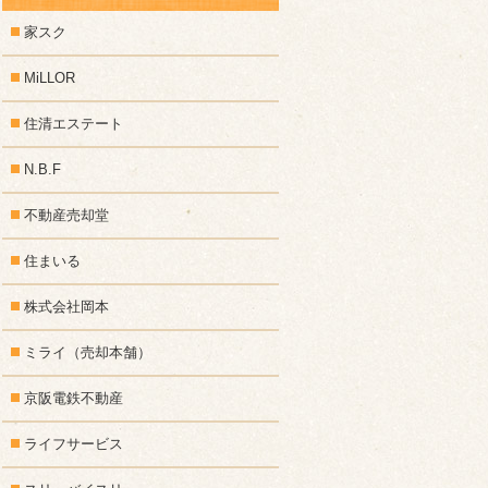
家スク
MiLLOR
住清エステート
N.B.F
不動産売却堂
住まいる
株式会社岡本
ミライ（売却本舗）
京阪電鉄不動産
ライフサービス