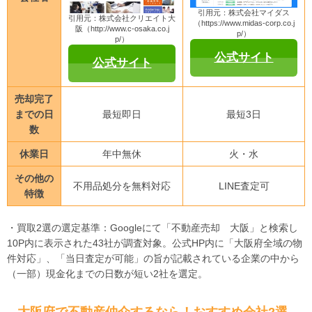
引用元：株式会社マイダス
引用元：株式会社クリエイト大
（https://www.midas-corp.co.j
阪（http://www.c-osaka.co.j
p/）
p/）
公式サイト
公式サイト
売却完了
までの日
最短即日
最短3日
数
休業日
年中無休
火・水
その他の
不用品処分を無料対応
LINE査定可
特徴
・買取2選の選定基準：Googleにて「不動産売却 大阪」と検索し
10P内に表示された43社が調査対象。公式HP内に「大阪府全域の物
件対応」、「当日査定が可能」の旨が記載されている企業の中から
（一部）現金化までの日数が短い2社を選定。