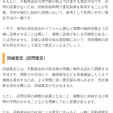
をもとに、不動産会社の専門家が机上で計算する査定方法です。訪
問の必要がないため、比較的短時間で査定結果を取得することが可
能。売却を検討し始めた段階において、参考として利用しやすい査
定方法の一種です。
一方で、室内の劣化具合やリフォーム歴など実際の物件状態まで正
確に反映させることは難しく、価格に誤差が生じる可能性があるこ
とは否めません。正確な金額を知る前段階において、売却価格の目
安を得る方法として役立つ査定といえるでしょう。
詳細査定（訪問査定）
詳細査定とは、不動産会社の担当者が実際に物件を訪れて調査する
方法です。間取りや日当たり、修繕状況などを直接確認したうえで
価格を算出するため、より実態に近い査定額を得られます。売出価
格を決める際には、詳細査定が欠かせません。
ただし、訪問日程の調整が必要となること、複数社に依頼すると時
間や手間がかかることなどを理解しておく必要があります。
なお、不動産会社の社員による査定に比べると、一般に不動産鑑定