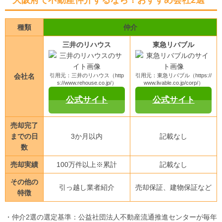
大阪府で不動産仲介するなら！おすすめ会社2選
種類
仲介
三井のリハウス
東急リバブル
会社名
引用元：三井のリハウス（http
引用元：東急リバブル（https://
s://www.rehouse.co.jp/）
www.livable.co.jp/corp/）
公式サイト
公式サイト
売却完了
までの日
3か月以内
記載なし
数
売却実績
100万件以上※累計
記載なし
その他の
引っ越し業者紹介
売却保証、建物保証など
特徴
・仲介2選の選定基準：公益社団法人不動産流通推進センターが毎年