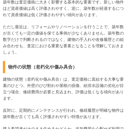
築年数は査定価格に大きく影響する基本的な要素です。新しい物件
ほど資産価値は高く評価されやすく、逆に、築年数が経過するにつ
れて資産価値は低く評価されやすい傾向があります。
ただし最近は、リフォームやリノベーションを行うことで、築年数
が古くても一定の価値を保てる事例が少なくありません。築年数の
数字だけで判断されるのではなく、建物の手入れや改修履歴との組
み合わせも、査定における重要な要素となることを理解しておきま
しょう。
物件の状態（老朽化や傷み具合）
建物の状態（老朽化や傷み具合）は、査定価格に直結する大事な要
素のひとつ。外壁のひび割れや屋根の損傷、給排水設備の劣化が目
立つ場合、修繕費用が必要と見込まれ、評価は低くなる傾向があり
ます。
反対に、定期的にメンテナンスが行われ、修繕履歴が明確な物件は
築年数が古くても高く評価されやすい特徴があります。
購入希望者がそのまま住めるかどうか、追加費用を心配せず利用で