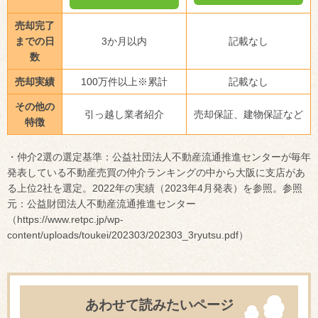
売却完了
までの日
3か月以内
記載なし
数
売却実績
100万件以上※累計
記載なし
その他の
引っ越し業者紹介
売却保証、建物保証など
特徴
・仲介2選の選定基準：公益社団法人不動産流通推進センターが毎年
発表している不動産売買の仲介ランキングの中から大阪に支店があ
る上位2社を選定。2022年の実績（2023年4月発表）を参照。参照
元：公益財団法人不動産流通推進センター
（https://www.retpc.jp/wp-
content/uploads/toukei/202303/202303_3ryutsu.pdf）
あわせて読みたいページ