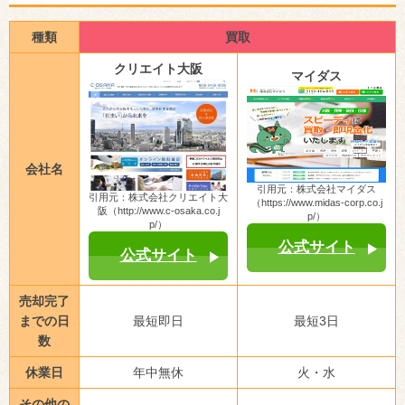
種類
買取
クリエイト大阪
マイダス
会社名
引用元：株式会社マイダス
引用元：株式会社クリエイト大
（https://www.midas-corp.co.j
阪（http://www.c-osaka.co.j
p/）
p/）
公式サイト
公式サイト
売却完了
までの日
最短即日
最短3日
数
休業日
年中無休
火・水
その他の