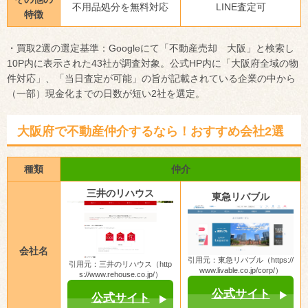
不用品処分を無料対応
LINE査定可
特徴
・買取2選の選定基準：Googleにて「不動産売却 大阪」と検索し
10P内に表示された43社が調査対象。公式HP内に「大阪府全域の物
件対応」、「当日査定が可能」の旨が記載されている企業の中から
（一部）現金化までの日数が短い2社を選定。
大阪府で不動産仲介するなら！おすすめ会社2選
種類
仲介
三井のリハウス
東急リバブル
会社名
引用元：東急リバブル（https://
引用元：三井のリハウス（http
www.livable.co.jp/corp/）
s://www.rehouse.co.jp/）
公式サイト
公式サイト