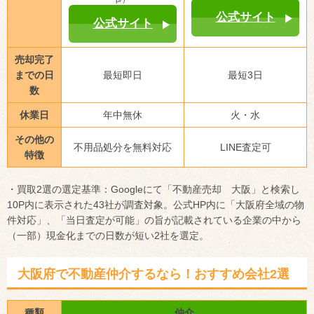
公式サイト
公式サイト
売却完了
までの日
最短即日
最短3日
数
休業日
年中無休
火・水
その他の
不用品処分を無料対応
LINE査定可
特徴
・買取2選の選定基準：Googleにて「不動産売却 大阪」と検索し
10P内に表示された43社が調査対象。公式HP内に「大阪府全域の物
件対応」、「当日査定が可能」の旨が記載されている企業の中から
（一部）現金化までの日数が短い2社を選定。
大阪府で不動産仲介するなら！おすすめ会社2選
種類
仲介