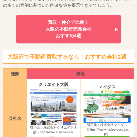
の多くの実例に基づいた的確な策を提示できるでしょう。
買取・仲介で比較！
大阪の不動産売却会社
おすすめ4選
大阪府で不動産買取するなら！おすすめ会社2選
種類
買取
クリエイト大阪
マイダス
会社名
引用元：株式会社マイダス
引用元：株式会社クリエイト大
（https://www.midas-corp.co.j
阪（http://www.c-osaka.co.j
p/）
p/）