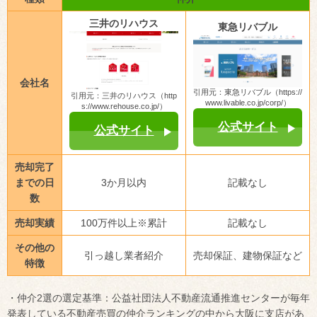
三井のリハウス
東急リバブル
会社名
引用元：東急リバブル（https://
引用元：三井のリハウス（http
www.livable.co.jp/corp/）
s://www.rehouse.co.jp/）
公式サイト
公式サイト
売却完了
までの日
3か月以内
記載なし
数
売却実績
100万件以上※累計
記載なし
その他の
引っ越し業者紹介
売却保証、建物保証など
特徴
・仲介2選の選定基準：公益社団法人不動産流通推進センターが毎年
発表している不動産売買の仲介ランキングの中から大阪に支店があ