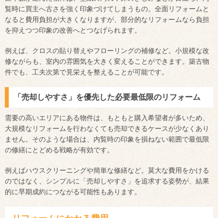
覧時に買主へ古さを強く印象づけてしまうもの。全面リフォームと
なると費用負担が大きくなりますが、部分的なリフォームなら負担
を抑えつつ印象の改善へとつなげられます。
例えば、クロスの貼り替えやフローリングの補修など。小規模な改
修ながらも、室内の雰囲気を大きく変えることができます。築古物
件でも、工夫次第で見栄えを整えることが可能です。
「売却しやすさ」を優先した必要最低限のリフォーム
需要の高いエリアにある物件は、もともと購入希望者が多いため、
大規模なリフォームを行わなくても売却できるケースが少なくあり
ません。そのような場合は、内覧時の印象を損ねない範囲で最低限
の修繕にとどめる戦略が有効です。
例えばハウスクリーニングや簡単な修繕など。莫大な費用をかける
のではなく、シンプルに「売却しやすさ」を追求する姿勢が、結果
的に早期成約につながる可能性もあります。