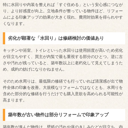
特に水回りや内装を整えれば「すぐ住める」という安心感につなが
り、より好感度が向上。立地条件が整っている物件ほど、リフォー
ムによる印象アップの効果が大きく現れ、費用対効果を得られやす
くなります。
劣化が顕著な「水回り」は修繕検討の価値あり
キッチンや浴室、トイレといった水回りは使用頻度が高いため劣化
が目立ちやすく、買主が内覧で最も重視する部分のひとつ。逆に古
さや汚れが残っていると、築年数以上に老朽化して見えてしまうた
め、成約の妨げになりかねません。
そのため水周りは、最低限の修繕でも行っていれば清潔感が出て物
件全体の印象を改善。大規模なリフォームではなくとも、水周りを
含めた部分的な修繕を行うだけでも購入意欲を高められる可能性が
高まります。
築年数が古い物件は部分リフォームで印象アップ
築年数が進んだ物件は、壁紙の汚れや床のきしみなどが目立ち、内