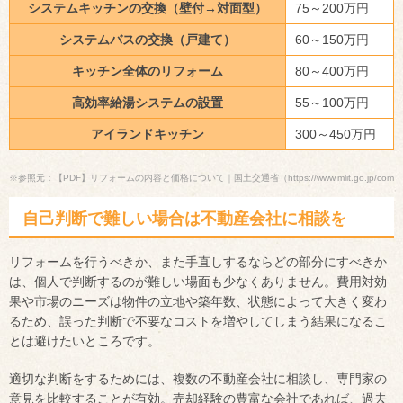
システムキッチンの交換（壁付→対面型）
75～200万円
システムバスの交換（戸建て）
60～150万円
キッチン全体のリフォーム
80～400万円
高効率給湯システムの設置
55～100万円
アイランドキッチン
300～450万円
※参照元：【PDF】リフォームの内容と価格について｜国土交通省（https://www.mlit.go.jp/common/
自己判断で難しい場合は不動産会社に相談を
リフォームを行うべきか、また手直しするならどの部分にすべきか
は、個人で判断するのが難しい場面も少なくありません。費用対効
果や市場のニーズは物件の立地や築年数、状態によって大きく変わ
るため、誤った判断で不要なコストを増やしてしまう結果になるこ
とは避けたいところです。
適切な判断をするためには、複数の不動産会社に相談し、専門家の
意見を比較することが有効。売却経験の豊富な会社であれば、過去