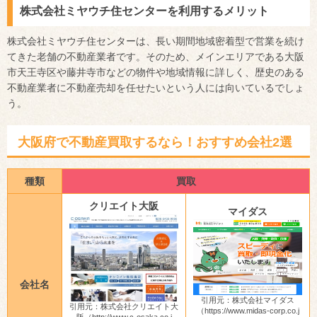
株式会社ミヤウチ住センターを利用するメリット
株式会社ミヤウチ住センターは、長い期間地域密着型で営業を続け
てきた老舗の不動産業者です。そのため、メインエリアである大阪
市天王寺区や藤井寺市などの物件や地域情報に詳しく、歴史のある
不動産業者に不動産売却を任せたいという人には向いているでしょ
う。
大阪府で不動産買取するなら！おすすめ会社2選
種類
買取
クリエイト大阪
マイダス
会社名
引用元：株式会社マイダス
引用元：株式会社クリエイト大
（https://www.midas-corp.co.j
阪（http://www.c-osaka.co.j