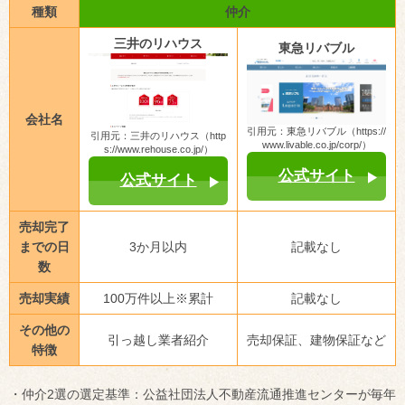
種類
仲介
三井のリハウス
東急リバブル
会社名
引用元：東急リバブル（https://
引用元：三井のリハウス（http
www.livable.co.jp/corp/）
s://www.rehouse.co.jp/）
公式サイト
公式サイト
売却完了
までの日
3か月以内
記載なし
数
売却実績
100万件以上※累計
記載なし
その他の
引っ越し業者紹介
売却保証、建物保証など
特徴
・仲介2選の選定基準：公益社団法人不動産流通推進センターが毎年