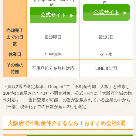
p/）
p/）
公式サイト
公式サイト
売却完了
までの日
最短即日
最短3日
数
休業日
年中無休
火・水
その他の
不用品処分を無料対応
LINE査定可
特徴
・買取2選の選定基準：Googleにて「不動産売却 大阪」と検索し
10P内に表示された43社が調査対象。公式HP内に「大阪府全域の物
件対応」、「当日査定が可能」の旨が記載されている企業の中から
（一部）現金化までの日数が短い2社を選定。
大阪府で不動産仲介するなら！おすすめ会社2選