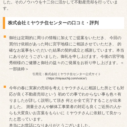
した。そのノウハウを十二分に活かして不動産売却を行っていま
す。
株式会社ミヤウチ住センターの口コミ・評判
御社は定期的に周りの情報に加えてご提案をいただき、 今回の
買付け依頼があった時に宮宇地様にご相談させていただき、 的
確なお返事をいただいた結果の契約成立と感謝しています。本当
にありがとうございました。御礼を申し上げます。今後の宮宇地
秀樹様のご健勝と御社の益々のご発展をお祈り申し上げます。＜
一部抜粋＞
引用元：株式会社ミヤウチ住センター公式サイト
（https://miyauchij.com/voice/）
今年の春に実家の売却を考えミヤウチさんに相談した所とても対
応が良く不動産売却という 初めての事でわからない事も色々有
りましたが詳しく説明して頂き 何とか全て完了することが出来
ました。 測量士さんや解体工事業者の対応も良くご近所の人か
らも大変良いお言葉をもらいに ミヤウチさんに依頼して良かっ
たと思っています。
本当にお世話になりありがとうございました。