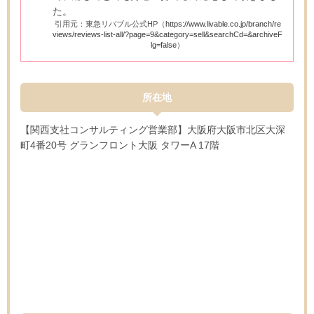
た。
引用元：東急リバブル公式HP（
https://www.livable.co.jp/branch/re
views/reviews-list-all/?page=9&category=sell&searchCd=&archiveF
lg=false
）
所在地
【関西支社コンサルティング営業部】大阪府大阪市北区大深
町4番20号 グランフロント大阪 タワーA 17階