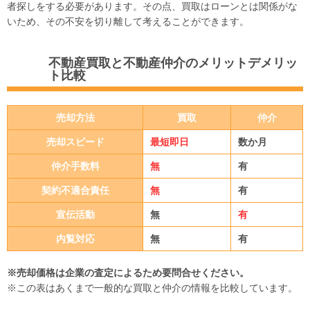
者探しをする必要があります。その点、買取はローンとは関係がな
いため、その不安を切り離して考えることができます。
不動産買取と不動産仲介のメリットデメリッ
ト比較
売却方法
買取
仲介
売却スピード
最短即日
数か月
仲介手数料
無
有
契約不適合責任
無
有
宣伝活動
無
有
内覧対応
無
有
※売却価格は企業の査定によるため要問合せください。
※この表はあくまで一般的な買取と仲介の情報を比較しています。