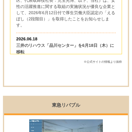
区、代表取締役社長：児玉光博、以下、当社）は、女
性の活躍推進に関する取組の実施状況が優良な企業と
して、2026年6月12日付で厚生労働大臣認定の「える
ぼし（2段階目）」を取得したことをお知らせしま
す。
2026.06.18
三井のリハウス「品川センター」を6月18日（木）に
移転
住所：東京都港区高輪3-25-29 Ave.Takanawa2F
※公式サイトの情報より抜粋
2026.06.09
全国売買仲介取扱件数、40年連続でNo.1
三井不動産リアルティ株式会社（本社：東京都千代田
区、代表取締役社長：児玉光博、以下、当社）は、不
動産仲介事業の売買仲介取扱件数において、当社グル
ープが40年連続で全国No.1となりましたことをお知
東急リバブル
らせいたします。