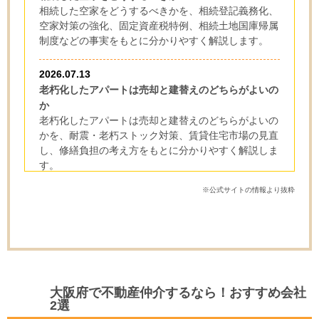
相続した空家をどうするべきかを、相続登記義務化、
空家対策の強化、固定資産税特例、相続土地国庫帰属
制度などの事実をもとに分かりやすく解説します。
2026.07.13
老朽化したアパートは売却と建替えのどちらがよいの
か
老朽化したアパートは売却と建替えのどちらがよいの
かを、耐震・老朽ストック対策、賃貸住宅市場の見直
し、修繕負担の考え方をもとに分かりやすく解説しま
す。
※公式サイトの情報より抜粋
2026.07.12
空き家を持ち続けるべきか
2026年は空き家を持ち続けるべきか。管理不全空家
への対応、固定資産税への影響、空き家増加の見通
し、売却や活用の考え方を事実ベースで分かりやすく
解説します。
大阪府で不動産仲介するなら！おすすめ会社
2選