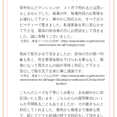
長年住んだマンションが、１ヶ月で売れるとは思い
もしませんでした。猛暑の中、毎週内見のお客様を
お連れして下さり、爽やかに対応され、すべてがス
ピーディーで驚きました。私達家族を常に安心させ
て下さる、最高の担当者の方にお世話をして頂きま
した。誠に有難うございました。
引用元：東急リバブル公式HP（
https://www.livable.co.jp/branch/re
views/reviews-list-all/?category=sell
）
初めて取引させて頂きましたが、担当の方の第一印
象も良く、売主希望金額を下げられる事もなく、親
身になって買主さんの紹介等快く対応して下さり、
安心して取引完了出来た事に感謝です。
引用元：東急リバブル公式HP（
https://www.livable.co.jp/branch/re
views/reviews-list-all/?page=3&category=sell&searchCd=&archiveF
lg=false
）
こちらのニーズを丁寧にくみ取り、きめ細やかに対
応頂いたと思います。こちらからの質問事項にいく
らか手間取ることもありましたが、その後きちんと
対応してくれました。最初から最後まで連絡も密
で、総じてとても好感の持てる対応をして頂きまし