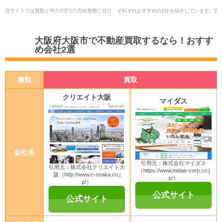
当サイトでは買取と仲介の2つの売却形態に分け、それぞれおすすめの2社を紹介しています。
買
大阪府大阪市で不動産買取するなら！おすす
め会社2選
種類
買取
クリエイト大阪
マイダス
会社名
引用元：株式会社マイダス
引用元：株式会社クリエイト大
（https://www.midas-corp.co.j
阪（http://www.c-osaka.co.j
p/）
p/）
公式サイト
公式サイト