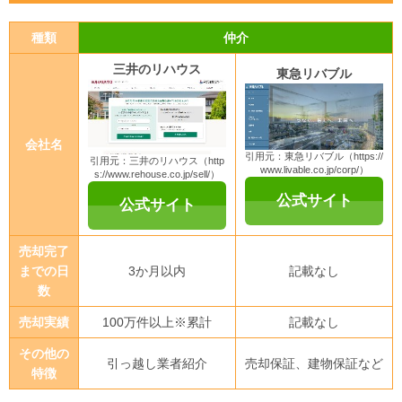
種類
仲介
三井のリハウス
東急リバブル
会社名
引用元：東急リバブル（https://
引用元：三井のリハウス（http
www.livable.co.jp/corp/）
s://www.rehouse.co.jp/sell/）
公式サイト
公式サイト
売却完了
までの日
3か月以内
記載なし
数
売却実績
100万件以上※累計
記載なし
その他の
引っ越し業者紹介
売却保証、建物保証など
特徴