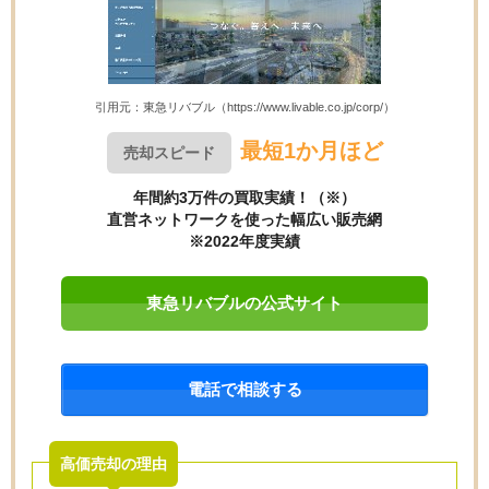
引用元：東急リバブル（https://www.livable.co.jp/corp/）
最短1か月ほど
売却スピード
年間約3万件の買取実績！（※）
直営ネットワークを使った幅広い販売網
※2022年度実績
東急リバブルの公式サイト
電話で相談する
高価売却の理由