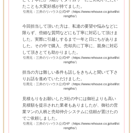
たことも大変好感が持てました。
引用元：三井のリハウス公式HP（
https://www.rehouse.co.jp/sell/st
rengths/
）
今回担当して頂いた方は、私達の要望や悩みなどに
限らず、些細な質問などにも丁寧に対応して頂けま
した。実際に引越しするまで一年と日にちがありま
した。その中で購入、売却共に丁寧に、親身に対応
して頂きとても助かりました。
引用元：三井のリハウス公式HP（
https://www.rehouse.co.jp/sell/st
rengths/
）
担当の方は難しい条件も話しをきちんと聞いて下さ
りお話を進めていただけました。
引用元：三井のリハウス公式HP（
https://www.rehouse.co.jp/sell/st
rengths/
）
見積もりをお願いした3社の中には御社よりも高い
見積額を提示された業者もありましたが、御社の営
業マンの人柄と売却仲介システムに信頼が置けたの
でご依頼しました。
引用元：三井のリハウス公式HP（
https://www.rehouse.co.jp/sell/st
rengths/
）