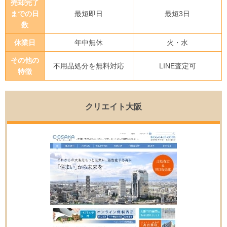
売却完了
までの日
最短即日
最短3日
数
休業日
年中無休
火・水
その他の
不用品処分を無料対応
LINE査定可
特徴
クリエイト大阪