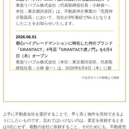
東急リバブル株式会社（代表取締役社長：小林俊一、
本社：東京都渋谷区）は、不動産仲介事業の「売買仲
介取扱高」において、当社が3年連続でNo.1となりま
したことをお知らせいたします。
2026.06.01
都心ハイグレードマンションに特化した仲介ブランド
「GRANTACT」4号店『GRANTACT虎ノ門』を6月4
日（木）オープン
東急リバブル株式会社（本社：東京都渋谷区、代表取
締役社長：小林 俊一）は、2026年6月4日（木）に都
心ハイグレードマンションに特化した仲介ブランド
※公式サイトの情報より抜粋
「GRANTACT（グランタクト）」の4号店となる、
『GRANTACT虎ノ門』（東京都港区）を開設します
ので、お知らせいたします。
2026.05.28
コミュニティプレイス町田 瑠璃玉アザミ壁掛けリー
上手に不動産会社を選択することで、早く高く物件を売却できるよ
ス ワークショップ開催
うにしたいものです。忘れてはいけないのは、査定を依頼するとき
日時：2026年7月19日(日)
は1社にせず、複数の会社に依頼すること。そのためにも、不動産売