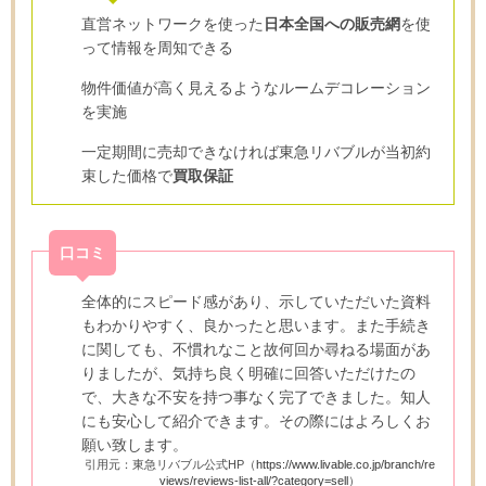
直営ネットワークを使った
日本全国への販売網
を使
って情報を周知できる
物件価値が高く見えるようなルームデコレーション
を実施
一定期間に売却できなければ東急リバブルが当初約
束した価格で
買取保証
口コミ
全体的にスピード感があり、示していただいた資料
もわかりやすく、良かったと思います。また手続き
に関しても、不慣れなこと故何回か尋ねる場面があ
りましたが、気持ち良く明確に回答いただけたの
で、大きな不安を持つ事なく完了できました。知人
にも安心して紹介できます。その際にはよろしくお
願い致します。
引用元：東急リバブル公式HP（
https://www.livable.co.jp/branch/re
views/reviews-list-all/?category=sell
）