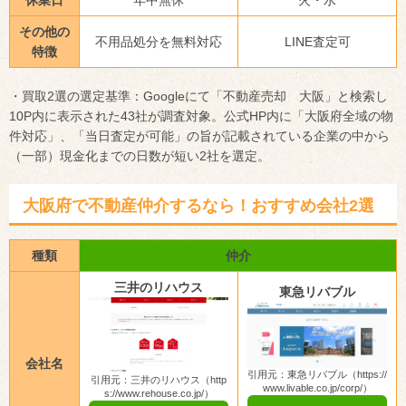
その他の
不用品処分を無料対応
LINE査定可
特徴
・買取2選の選定基準：Googleにて「不動産売却 大阪」と検索し
10P内に表示された43社が調査対象。公式HP内に「大阪府全域の物
件対応」、「当日査定が可能」の旨が記載されている企業の中から
（一部）現金化までの日数が短い2社を選定。
大阪府で不動産仲介するなら！おすすめ会社2選
種類
仲介
三井のリハウス
東急リバブル
会社名
引用元：東急リバブル（https://
引用元：三井のリハウス（http
www.livable.co.jp/corp/）
s://www.rehouse.co.jp/）