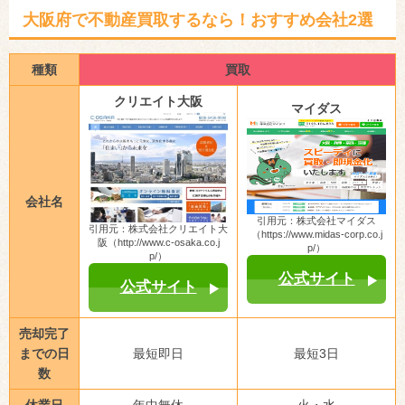
大阪府で不動産買取するなら！おすすめ会社2選
種類
買取
クリエイト大阪
マイダス
会社名
引用元：株式会社マイダス
引用元：株式会社クリエイト大
（https://www.midas-corp.co.j
阪（http://www.c-osaka.co.j
p/）
p/）
公式サイト
公式サイト
売却完了
までの日
最短即日
最短3日
数
休業日
年中無休
火・水