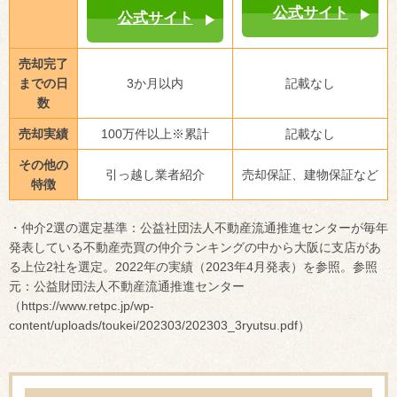
公式サイト
公式サイト
売却完了
までの日
3か月以内
記載なし
数
売却実績
100万件以上※累計
記載なし
その他の
引っ越し業者紹介
売却保証、建物保証など
特徴
・仲介2選の選定基準：公益社団法人不動産流通推進センターが毎年
発表している不動産売買の仲介ランキングの中から大阪に支店があ
る上位2社を選定。2022年の実績（2023年4月発表）を参照。参照
元：公益財団法人不動産流通推進センター
（https://www.retpc.jp/wp-
content/uploads/toukei/202303/202303_3ryutsu.pdf）