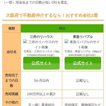
（一部）現金化までの日数が短い2社を選定。
大阪府で不動産仲介するなら！おすすめ会社2選
種類
仲介
三井のリハウス
東急リバブル
会社名
引用元：三井のリハウス（http
引用元：東急リバブル（https://
s://www.rehouse.co.jp/）
www.livable.co.jp/corp/）
公式サイト
公式サイト
売却完了
までの日
3か月以内
記載なし
数
売却実績
100万件以上※累計
記載なし
その他の
引っ越し業者紹介
売却保証、建物保証など