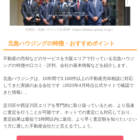
引用元：北急ハウジング公式HP
（https://kitakyu-group.co.jp/）
北急ハウジングの特徴・おすすめポイント
不動産の売却などのサービスを大阪エリアで行っている北急ハウジ
ングの特徴や口コミ・評判、会社の基本情報などを紹介します。
北急ハウジングは、10年間で3,100件以上の不動産売却相談に対応
してきた実績のある会社です（2023年4月時点公式サイトで確認で
きた情報）。
淀川区や西淀川区エリアを専門的に取り扱っているため、より迅速
に査定を行うことが可能です。ネットでの査定にも対応しており、
査定結果は最短で1時間以内に返信。より早く査定額を知りたいとい
う方に適した不動産会社だと言えるでしょう。