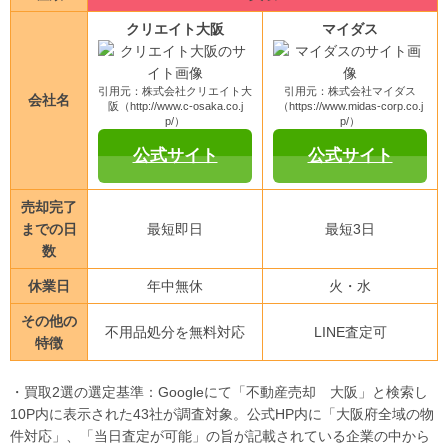
クリエイト大阪
マイダス
引用元：株式会社クリエイト大
引用元：株式会社マイダス
会社名
阪（http://www.c-osaka.co.j
（https://www.midas-corp.co.j
p/）
p/）
公式サイト
公式サイト
売却完了
までの日
最短即日
最短3日
数
休業日
年中無休
火・水
その他の
不用品処分を無料対応
LINE査定可
特徴
・買取2選の選定基準：Googleにて「不動産売却 大阪」と検索し
10P内に表示された43社が調査対象。公式HP内に「大阪府全域の物
件対応」、「当日査定が可能」の旨が記載されている企業の中から