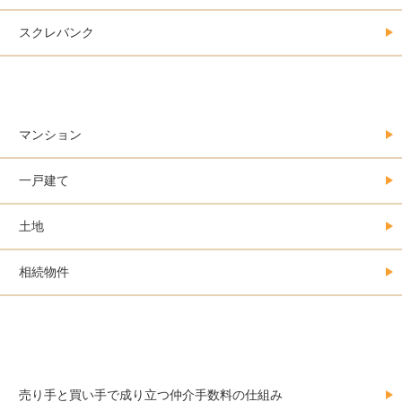
スクレバンク
不動産売買の事例集＠大阪
マンション
一戸建て
土地
相続物件
誰も教えてくれない不動産を売るときのお金・
費用のこと
売り手と買い手で成り立つ仲介手数料の仕組み