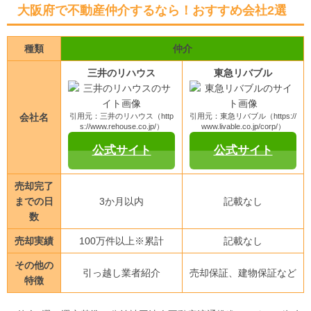
大阪府で不動産仲介するなら！おすすめ会社2選
種類
仲介
三井のリハウス
東急リバブル
会社名
引用元：三井のリハウス（http
引用元：東急リバブル（https://
s://www.rehouse.co.jp/）
www.livable.co.jp/corp/）
公式サイト
公式サイト
売却完了
までの日
3か月以内
記載なし
数
売却実績
100万件以上※累計
記載なし
その他の
引っ越し業者紹介
売却保証、建物保証など
特徴