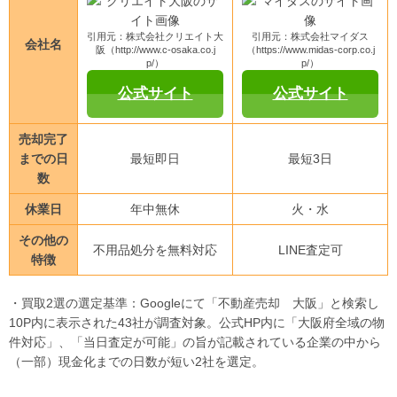
引用元：株式会社クリエイト大
引用元：株式会社マイダス
会社名
阪（http://www.c-osaka.co.j
（https://www.midas-corp.co.j
p/）
p/）
公式サイト
公式サイト
売却完了
までの日
最短即日
最短3日
数
休業日
年中無休
火・水
その他の
不用品処分を無料対応
LINE査定可
特徴
・買取2選の選定基準：Googleにて「不動産売却 大阪」と検索し
10P内に表示された43社が調査対象。公式HP内に「大阪府全域の物
件対応」、「当日査定が可能」の旨が記載されている企業の中から
（一部）現金化までの日数が短い2社を選定。