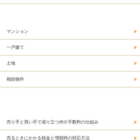
不動産売買の事例集＠大阪
マンション
一戸建て
土地
相続物件
誰も教えてくれない不動産を売るときのお金・
費用のこと
売り手と買い手で成り立つ仲介手数料の仕組み
売るときにかかる税金と増税時の対応方法