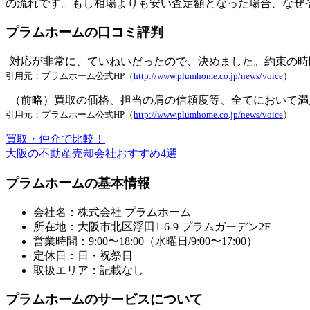
の流れです。もし相場よりも安い査定額となった場合、なぜ
プラムホームの口コミ評判
対応が非常に、ていねいだったので、決めました。約束の時
引用元：プラムホーム公式HP（
http://www.plumhome.co.jp/news/voice
）
（前略）買取の価格、担当の肩の信頼度等、全てにおいて満
引用元：プラムホーム公式HP（
http://www.plumhome.co.jp/news/voice
）
買取・仲介で比較！
大阪の不動産売却会社
おすすめ4選
プラムホームの基本情報
会社名：株式会社 プラムホーム
所在地：大阪市北区浮田1-6-9 プラムガーデン2F
営業時間：9:00〜18:00（水曜日/9:00〜17:00）
定休日：日・祝祭日
取扱エリア：記載なし
プラムホームのサービスについて