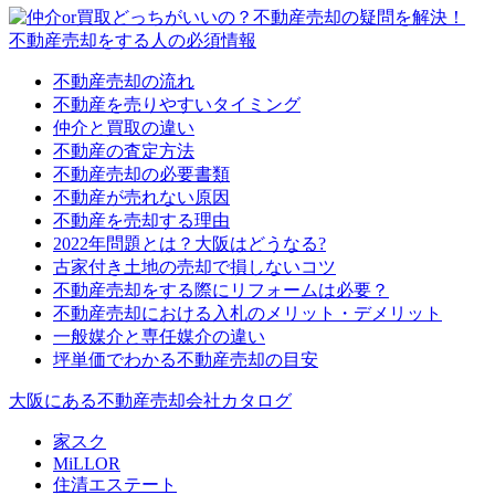
不動産売却をする人の必須情報
不動産売却の流れ
不動産を売りやすいタイミング
仲介と買取の違い
不動産の査定方法
不動産売却の必要書類
不動産が売れない原因
不動産を売却する理由
2022年問題とは？大阪はどうなる?
古家付き土地の売却で損しないコツ
不動産売却をする際にリフォームは必要？
不動産売却における入札のメリット・デメリット
一般媒介と専任媒介の違い
坪単価でわかる不動産売却の目安
大阪にある不動産売却会社カタログ
家スク
MiLLOR
住清エステート