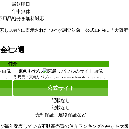
最短即日
年中無休
不用品処分を無料対応
と検索し10P内に表示された43社が調査対象。公式HP内に「大
会社2選
仲介
東急リバブル
.jp/）
引用元：東急リバブル（https://www.livable.co.jp/corp/）
公式サイト
記載なし
記載なし
売却保証、建物保証など
毎年発表している不動産売買の仲介ランキングの中から大阪に支店