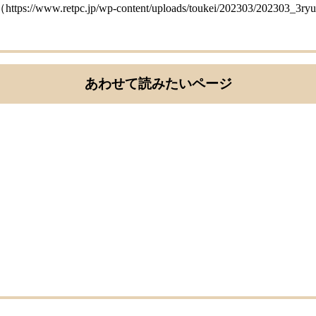
jp/wp-content/uploads/toukei/202303/202303_3ryut
あわせて読みたいページ