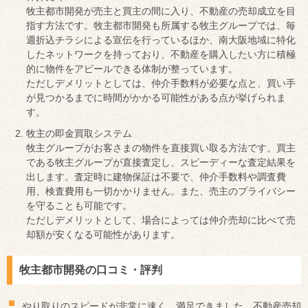
牧主都市開発が売主と買主の間に入り、不動産の売却成立を目
指す方法です。牧主都市開発も所属する牧主グループでは、毎
週折込チラシによる宣伝を行っているほか、南大阪地域に特化
したネットワークを持っており、不動産を購入したい方に積極
的に物件をアピールできる体制が整っています。
ただしデメリットとしては、仲介手数料が必要な点と、買い手
が見つかるまでに時間がかかる可能性がある点が挙げられま
す。
牧主の即金買取システム
牧主グループがお客さまの物件を直接買い取る方法です。買主
である牧主グループが直接査定し、スピーディーな査定結果を
出します。査定時に建物保証は不要で、仲介手数料や調査費
用、検査費用も一切かかりません。また、売主のプライバシー
を守ることも可能です。
ただしデメリットとして、場合によっては仲介売却に比べて売
却額が安くなる可能性があります。
牧主都市開発の口コミ・評判
やり取りのスピードが非常に速く、満足できました。不動産売却