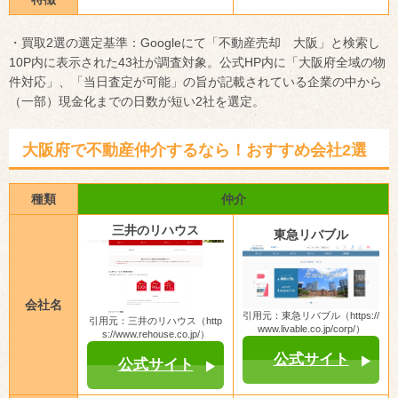
・買取2選の選定基準：Googleにて「不動産売却 大阪」と検索し
10P内に表示された43社が調査対象。公式HP内に「大阪府全域の物
件対応」、「当日査定が可能」の旨が記載されている企業の中から
（一部）現金化までの日数が短い2社を選定。
大阪府で不動産仲介するなら！おすすめ会社2選
種類
仲介
三井のリハウス
東急リバブル
会社名
引用元：東急リバブル（https://
引用元：三井のリハウス（http
www.livable.co.jp/corp/）
s://www.rehouse.co.jp/）
公式サイト
公式サイト