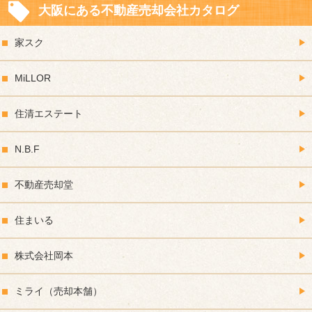
大阪にある不動産売却会社カタログ
家スク
MiLLOR
住清エステート
N.B.F
不動産売却堂
住まいる
株式会社岡本
ミライ（売却本舗）