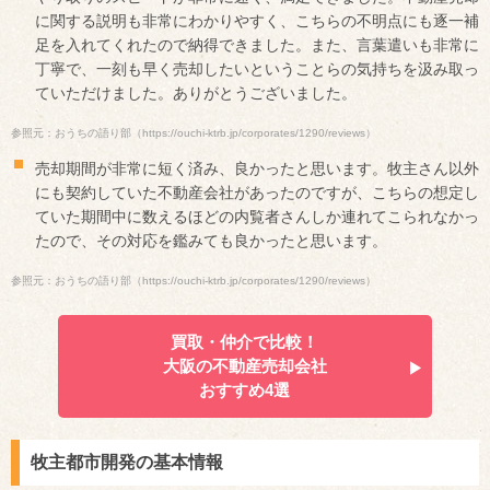
に関する説明も非常にわかりやすく、こちらの不明点にも逐一補
足を入れてくれたので納得できました。また、言葉遣いも非常に
丁寧で、一刻も早く売却したいということらの気持ちを汲み取っ
ていただけました。ありがとうございました。
参照元：おうちの語り部（https://ouchi-ktrb.jp/corporates/1290/reviews）
売却期間が非常に短く済み、良かったと思います。牧主さん以外
にも契約していた不動産会社があったのですが、こちらの想定し
ていた期間中に数えるほどの内覧者さんしか連れてこられなかっ
たので、その対応を鑑みても良かったと思います。
参照元：おうちの語り部（https://ouchi-ktrb.jp/corporates/1290/reviews）
買取・仲介で比較！
大阪の不動産売却会社
おすすめ4選
牧主都市開発の基本情報