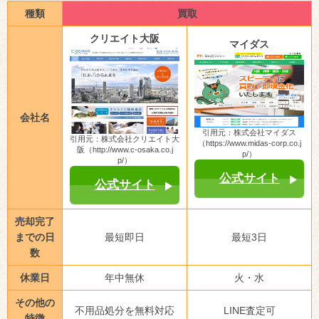
種類
買取
クリエイト大阪
マイダス
会社名
引用元：株式会社マイダス
引用元：株式会社クリエイト大
（https://www.midas-corp.co.j
阪（http://www.c-osaka.co.j
p/）
p/）
公式サイト
公式サイト
売却完了
までの日
最短即日
最短3日
数
休業日
年中無休
火・水
その他の
不用品処分を無料対応
LINE査定可
特徴