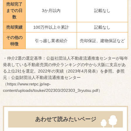
売却完了
までの日
3か月以内
記載なし
数
売却実績
100万件以上※累計
記載なし
その他の
引っ越し業者紹介
売却保証、建物保証など
特徴
・仲介2選の選定基準：公益社団法人不動産流通推進センターが毎年
発表している不動産売買の仲介ランキングの中から大阪に支店があ
る上位2社を選定。2022年の実績（2023年4月発表）を参照。参照
元：公益財団法人不動産流通推進センター
（https://www.retpc.jp/wp-
content/uploads/toukei/202303/202303_3ryutsu.pdf）
あわせて読みたいページ