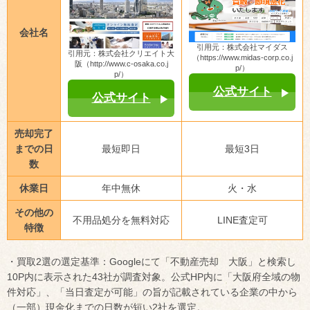
会社名
引用元：株式会社マイダス
引用元：株式会社クリエイト大
（https://www.midas-corp.co.j
阪（http://www.c-osaka.co.j
p/）
p/）
公式サイト
公式サイト
売却完了
までの日
最短即日
最短3日
数
休業日
年中無休
火・水
その他の
不用品処分を無料対応
LINE査定可
特徴
・買取2選の選定基準：Googleにて「不動産売却 大阪」と検索し
10P内に表示された43社が調査対象。公式HP内に「大阪府全域の物
件対応」、「当日査定が可能」の旨が記載されている企業の中から
（一部）現金化までの日数が短い2社を選定。