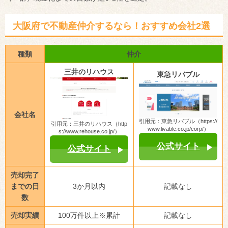
大阪府で不動産仲介するなら！おすすめ会社2選
種類
仲介
三井のリハウス
東急リバブル
会社名
引用元：東急リバブル（https://
引用元：三井のリハウス（http
www.livable.co.jp/corp/）
s://www.rehouse.co.jp/）
公式サイト
公式サイト
売却完了
までの日
3か月以内
記載なし
数
売却実績
100万件以上※累計
記載なし