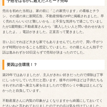
予想をはるかに超えたスピード売却
売出を初めた当初は、家の前に「この家売ります」の看板とチラ
シ、その週の末に新聞広告、不動産情報のHPに掲載されました。早
く売れたらいいけど難しいかも…と不安な気持ちで過ごしていまし
たが1週間後に不動産屋さんから「購入したい人と問い合わせがあり
ましたよ。」電話がきました。正直言って驚きました。
古い上にそれほど大きな家でもありませんでしたので、買い手がつ
かず時間がかかることも想定していました。その後とんとん拍子で
話は進みわずか10日足らずで売却が決まったのでした。
要因は住環境！？
築29年ではありましたが、主人がきれい好きだったので掃除は丁寧
にしっかりしていた方だと思います。後半の10年ほどは子供たちも
それぞれの道へ巣立ち家を出ましたので壁のシミや傷はほとんどな
かったと自負しています。
不動産屋さんに内覧の印象がよくなりますから綺麗にしておいてく
ださいねと言われておりましたのでその点は気を付けていました。