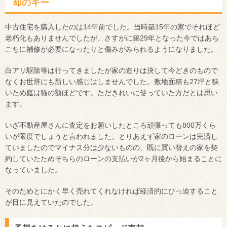
却のキー
中古住宅を購入したのは14年前でした。当時築15年の家でそれほど
老朽化もありませんでしたが、さすがに築29年となった今ではあち
こちに補修が必要になったりと傷みがみられるようになりました。
白アリ駆除等は行ってきましたが家の造りは決して今どきのもので
なくお世辞にも新しい感じはしませんでした。敷地面積も27坪と狭
いため庭は猫の額ほどです。ただきれいに使っていた方だとは思い
ます。
いざ不動産屋さんに査定をお願いしたところ頑張っても800万くら
いが限度でしょうと言われました。とりあえず家のローンは完済し
ていましたのでマイナス分は少ないものの、既に買い替えの家を契
約していたためそちらのローンの支払いが2ヶ月後から始まることに
なっていました。
そのためとにかく早く売れてくれなければ経済的にひっ迫すること
が目に見えていたのでした。