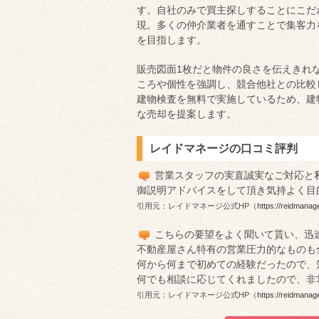
す。自社のみで買主探しすることにこだ
現。多くの仲介業者を通すことで集客力
を目指します。
販売図面1枚だと物件の良さを伝えきれ
ころや個性を強調し、競合他社との比較
建物検査を無料で実施しているため、建
な売却を提案します。
レイドマネージの口コミ評判
営業スタッフの実直誠実なご対応と
御説明アドバイスをして頂き気持よく目
引用元：レイドマネージ公式HP（
https://reidmanag
こちらの要望をよく聞いて貰い、迅
不動産屋さん特有の営業圧力的なものも
何から何まで初めての経験だったので、
何でも相談に応じてくれましたので、非
引用元：レイドマネージ公式HP（
https://reidmanag