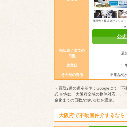
引用元：株式会社クリエイト大阪（h
o.
公式
売却完了までの
最
日数
休業日
年
その他の特徴
不用品処
・買取2選の選定基準：Googleにて「
式HP内に「大阪府全域の物件対応」、
金化までの日数が短い2社を選定。
大阪府で不動産仲介するなら