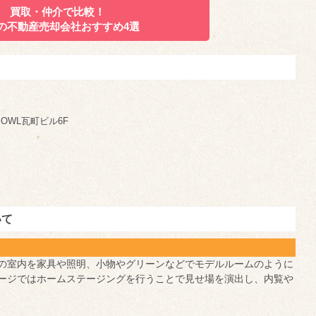
買取・仲介で比較！
の不動産売却会社
おすすめ4選
 OWL瓦町ビル6F
いて
出
の室内を家具や照明、小物やグリーンなどでモデルルームのように
ージではホームステージングを行うことで見せ場を演出し、内覧や