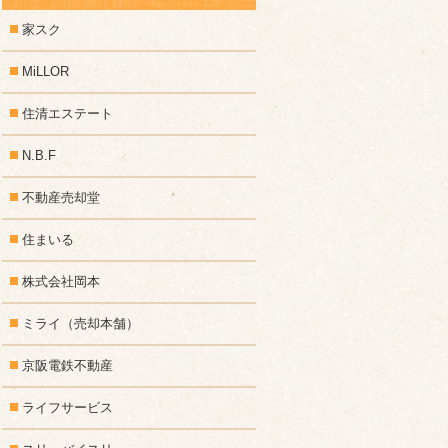
家スク
MiLLOR
住清エステート
N.B.F
不動産売却堂
住まいる
株式会社岡本
ミライ（売却本舗）
京阪電鉄不動産
ライフサービス