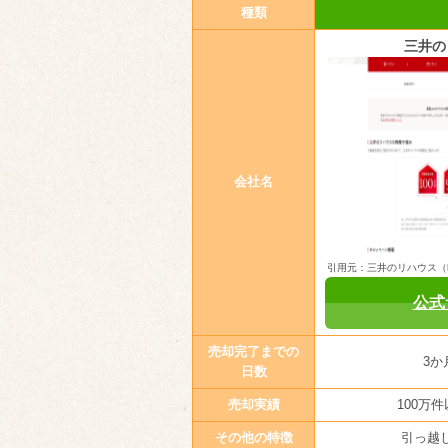
種類
三井の
会社名
引用元：三井のリハウス（https:
公式
売却完了までの
3か
日数
売却実績
100万
その他の特徴
引っ越