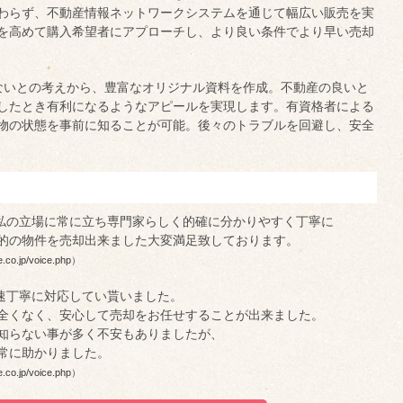
わらず、不動産情報ネットワークシステムを通じて幅広い販売を実
を高めて購入希望者にアプローチし、より良い条件でより早い売却
ないとの考えから、豊富なオリジナル資料を作成。不動産の良いと
したとき有利になるようなアピールを実現します。有資格者による
物の状態を事前に知ることが可能。後々のトラブルを回避し、安全
私の立場に常に立ち専門家らしく的確に分かりやすく丁寧に
的の物件を売却出来ました大変満足致しております。
e.co.jp/voice.php
）
速丁寧に対応してい貰いました。
全くなく、安心して売却をお任せすることが出来ました。
知らない事が多く不安もありましたが、
常に助かりました。
e.co.jp/voice.php
）