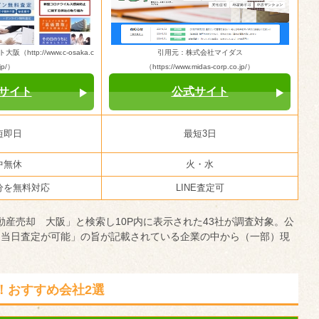
ttp://www.c-osaka.c
引用元：株式会社マイダス
jp/）
（https://www.midas-corp.co.jp/）
サイト
公式サイト
短即日
最短3日
中無休
火・水
分を無料対応
LINE査定可
不動産売却 大阪」と検索し10P内に表示された43社が調査対象。公
「当日査定が可能」の旨が記載されている企業の中から（一部）現
！おすすめ会社2選