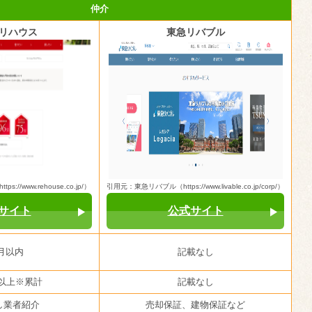
仲介
リハウス
東急リバブル
//www.rehouse.co.jp/）
引用元：東急リバブル（https://www.livable.co.jp/corp/）
サイト
公式サイト
月以内
記載なし
件以上※累計
記載なし
し業者紹介
売却保証、建物保証など