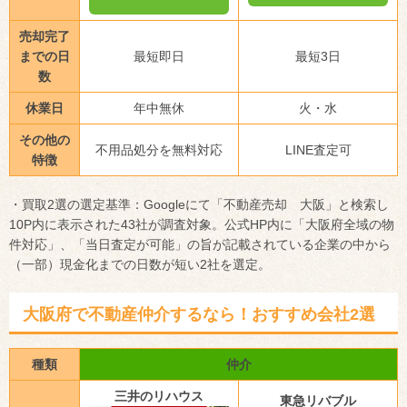
売却完了
までの日
最短即日
最短3日
数
休業日
年中無休
火・水
その他の
不用品処分を無料対応
LINE査定可
特徴
・買取2選の選定基準：Googleにて「不動産売却 大阪」と検索し
10P内に表示された43社が調査対象。公式HP内に「大阪府全域の物
件対応」、「当日査定が可能」の旨が記載されている企業の中から
（一部）現金化までの日数が短い2社を選定。
大阪府で不動産仲介するなら！おすすめ会社2選
種類
仲介
三井のリハウス
東急リバブル