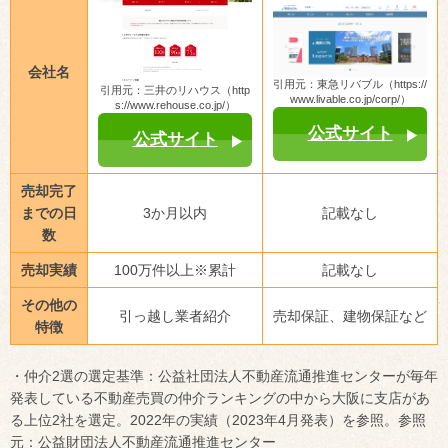
会社名
引用元：東急リバブル（https://
引用元：三井のリハウス（http
www.livable.co.jp/corp/）
s://www.rehouse.co.jp/）
公式サイト
公式サイト
売却完了
までの日
3か月以内
記載なし
数
売却実績
100万件以上※累計
記載なし
その他の
引っ越し業者紹介
売却保証、建物保証など
特徴
・仲介2選の選定基準：公益社団法人不動産流通推進センターが毎年
発表している不動産売買の仲介ランキングの中から大阪に支店があ
る上位2社を選定。2022年の実績（2023年4月発表）を参照。参照
元：公益財団法人不動産流通推進センター