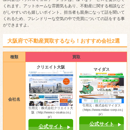
くれます。アットホームな雰囲気もあり、不動産に関する相談など
がしやすいのも嬉しいポイント。担当者も親身になって話を聞いて
くれるため、フレンドリーな空気の中で売買についての話をする事
ができますよ。
大阪府で不動産買取するなら！おすすめ会社2選
種類
買取
クリエイト大阪
マイダス
会社名
引用元：株式会社マイダス
引用元：株式会社クリエイト大
（https://www.midas-corp.co.j
阪（http://www.c-osaka.co.j
p/）
p/）
公式サイト
公式サイト