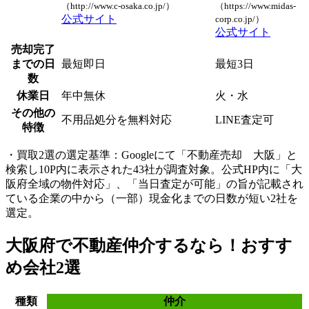
（http://www.c-osaka.co.jp/）
（https://www.midas-
公式サイト
corp.co.jp/）
公式サイト
売却完了
までの日
最短即日
最短3日
数
休業日
年中無休
火・水
その他の
不用品処分を無料対応
LINE査定可
特徴
・買取2選の選定基準：Googleにて「不動産売却 大阪」と
検索し10P内に表示された43社が調査対象。公式HP内に「大
阪府全域の物件対応」、「当日査定が可能」の旨が記載され
ている企業の中から（一部）現金化までの日数が短い2社を
選定。
大阪府で不動産仲介するなら！おすす
め会社2選
種類
仲介