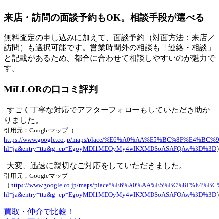
来店・訪問の面談予約もOK。相談手段が選べる
無料査定の申し込みに加えて、面談予約（対面方法：来店／
訪問）も選択可能です。営業時間外の相談も「連絡・相談」
と記載があるため、都合に合わせて相談しやすいのが魅力で
す。
MiLLORの口コミ評判
すごく丁寧な対応でアフターフォローもしていただき助か
りました。
引用元：Googleマップ（
https://www.google.co.jp/maps/place/%E6%A0%AA%E5%BC%8F%E4%B
hl=ja&entry=ttu&g_ep=EgoyMDI1MDQyMy4wIKXMDSoASAFQAw%3D%3D
大変、迅速に親切なご対応をしていただきました。
引用元：Googleマップ
（
https://www.google.co.jp/maps/place/%E6%A0%AA%E5%BC%8F%E4%
hl=ja&entry=ttu&g_ep=EgoyMDI1MDQyMy4wIKXMDSoASAFQAw%3D%3D
買取・仲介で比較！