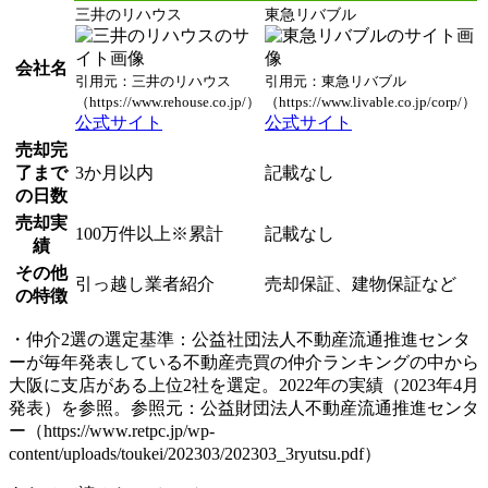
三井のリハウス
東急リバブル
会社名
引用元：三井のリハウス
引用元：東急リバブル
（https://www.rehouse.co.jp/）
（https://www.livable.co.jp/corp/）
公式サイト
公式サイト
売却完
了まで
3か月以内
記載なし
の日数
売却実
100万件以上※累計
記載なし
績
その他
引っ越し業者紹介
売却保証、建物保証など
の特徴
・仲介2選の選定基準：公益社団法人不動産流通推進センタ
ーが毎年発表している不動産売買の仲介ランキングの中から
大阪に支店がある上位2社を選定。2022年の実績（2023年4月
発表）を参照。参照元：公益財団法人不動産流通推進センタ
ー（https://www.retpc.jp/wp-
content/uploads/toukei/202303/202303_3ryutsu.pdf）