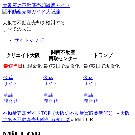
大阪府の不動産売却徹底ガイド
大阪で不動産売却を検討する
すべての人に
サイトマップ
関西不動産
クリエイト大阪
トランプ
買取センター
最短当日
に現金化
最短2日で現金化
最短2日で現金化
公式
公式
公式
サイト
サイト
サイト
電話
電話
電話
問合せ
問合せ
問合せ
不動産売却ガイドTOP（大阪の不動産買取業者5選）
»
大阪
にある不動産売却会社カタログ
»
MiLLOR
MiLLOR