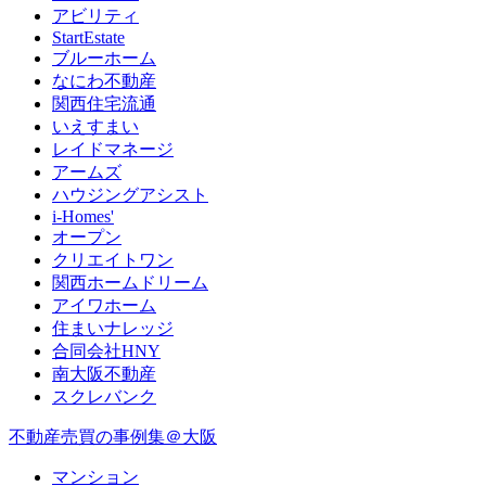
アビリティ
StartEstate
ブルーホーム
なにわ不動産
関西住宅流通
いえすまい
レイドマネージ
アームズ
ハウジングアシスト
i-Homes'
オープン
クリエイトワン
関西ホームドリーム
アイワホーム
住まいナレッジ
合同会社HNY
南大阪不動産
スクレバンク
不動産売買の事例集＠大阪
マンション