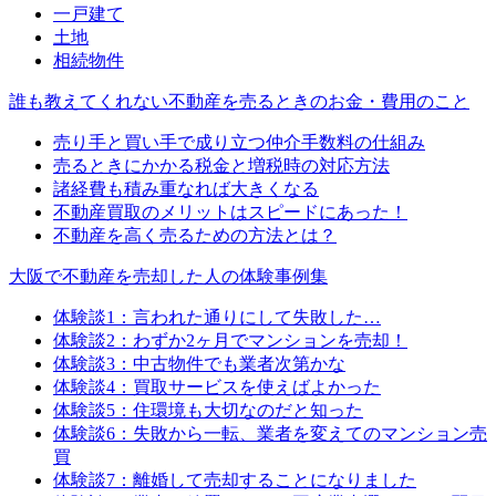
一戸建て
土地
相続物件
誰も教えてくれない不動産を売るときのお金・費用のこと
売り手と買い手で成り立つ仲介手数料の仕組み
売るときにかかる税金と増税時の対応方法
諸経費も積み重なれば大きくなる
不動産買取のメリットはスピードにあった！
不動産を高く売るための方法とは？
大阪で不動産を売却した人の体験事例集
体験談1：言われた通りにして失敗した…
体験談2：わずか2ヶ月でマンションを売却！
体験談3：中古物件でも業者次第かな
体験談4：買取サービスを使えばよかった
体験談5：住環境も大切なのだと知った
体験談6：失敗から一転、業者を変えてのマンション売
買
体験談7：離婚して売却することになりました