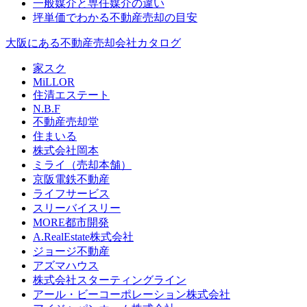
一般媒介と専任媒介の違い
坪単価でわかる不動産売却の目安
大阪にある不動産売却会社カタログ
家スク
MiLLOR
住清エステート
N.B.F
不動産売却堂
住まいる
株式会社岡本
ミライ（売却本舗）
京阪電鉄不動産
ライフサービス
スリーバイスリー
MORE都市開発
A.RealEstate株式会社
ジョージ不動産
アズマハウス
株式会社スターティングライン
アール・ビーコーポレーション株式会社