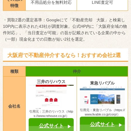
不用品処分を無料対応
LINE査定可
特徴
・買取2選の選定基準：Googleにて「不動産売却 大阪」と検索し
10P内に表示された43社が調査対象。公式HP内に「大阪府全域の物
件対応」、「当日査定が可能」の旨が記載されている企業の中から
（一部）現金化までの日数が短い2社を選定。
大阪府で不動産仲介するなら！おすすめ会社2選
種類
仲介
三井のリハウス
東急リバブル
会社名
引用元：東急リバブル（https://
引用元：三井のリハウス（http
www.livable.co.jp/corp/）
s://www.rehouse.co.jp/）
公式サイト
公式サイト