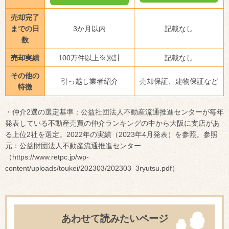
売却完了
までの日
3か月以内
記載なし
数
売却実績
100万件以上※累計
記載なし
その他の
引っ越し業者紹介
売却保証、建物保証など
特徴
・仲介2選の選定基準：公益社団法人不動産流通推進センターが毎年
発表している不動産売買の仲介ランキングの中から大阪に支店があ
る上位2社を選定。2022年の実績（2023年4月発表）を参照。参照
元：公益財団法人不動産流通推進センター
（https://www.retpc.jp/wp-
content/uploads/toukei/202303/202303_3ryutsu.pdf）
あわせて読みたいページ