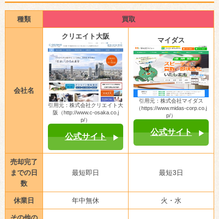
種類
買取
クリエイト大阪
マイダス
会社名
引用元：株式会社マイダス
引用元：株式会社クリエイト大
（https://www.midas-corp.co.j
阪（http://www.c-osaka.co.j
p/）
p/）
公式サイト
公式サイト
売却完了
までの日
最短即日
最短3日
数
休業日
年中無休
火・水
その他の