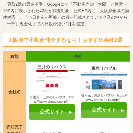
・買取2選の選定基準：Googleにて「不動産売却 大阪」と検索し
10P内に表示された43社が調査対象。公式HP内に「大阪府全域の物
件対応」、「当日査定が可能」の旨が記載されている企業の中から
（一部）現金化までの日数が短い2社を選定。
大阪府で不動産仲介するなら！おすすめ会社2選
種類
仲介
三井のリハウス
東急リバブル
会社名
引用元：東急リバブル（https://
引用元：三井のリハウス（http
www.livable.co.jp/corp/）
s://www.rehouse.co.jp/）
公式サイト
公式サイト
売却完了