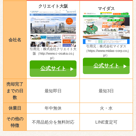
クリエイト大阪
マイダス
会社名
引用元：株式会社マイダス
引用元：株式会社クリエイト大
（https://www.midas-corp.co.j
阪（http://www.c-osaka.co.j
p/）
p/）
公式サイト
公式サイト
売却完了
までの日
最短即日
最短3日
数
休業日
年中無休
火・水
その他の
不用品処分を無料対応
LINE査定可
特徴