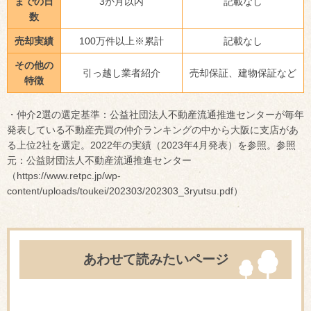
までの日
3か月以内
記載なし
数
売却実績
100万件以上※累計
記載なし
その他の
引っ越し業者紹介
売却保証、建物保証など
特徴
・仲介2選の選定基準：公益社団法人不動産流通推進センターが毎年
発表している不動産売買の仲介ランキングの中から大阪に支店があ
る上位2社を選定。2022年の実績（2023年4月発表）を参照。参照
元：公益財団法人不動産流通推進センター
（https://www.retpc.jp/wp-
content/uploads/toukei/202303/202303_3ryutsu.pdf）
あわせて読みたいページ