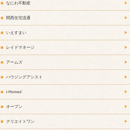
なにわ不動産
関西住宅流通
いえすまい
レイドマネージ
アームズ
ハウジングアシスト
i-Homes'
オープン
クリエイトワン