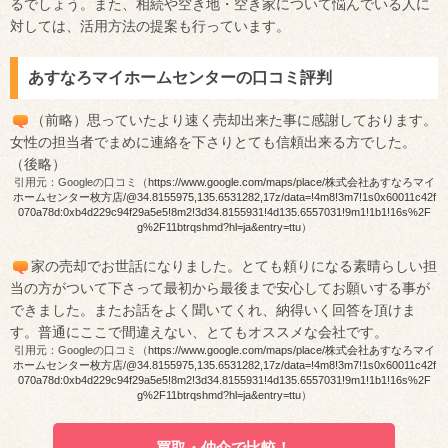
るでしょう。また、相続や空き地・空き家について悩んでいる人に
対しては、活用方法の提案も行っています。
あすなろマイホームセンターの口コミ評判
（前略）思っていたより速く売却出来た事に感謝しております。
女性の担当者でまめに連絡を下さりとても信頼出来る方でした。
（後略）
引用元：Googleの口コミ（
https://www.google.com/maps/place/株式会社あすなろマイ
ホームセンター枚方店/@34.8155975,135.6531282,17z/data=!4m8!3m7!1s0x60011c42f
070a78d:0xb4d229c94f29a5e5!8m2!3d34.8155931!4d135.6557031!9m1!1b1!16s%2F
g%2F11btrqshmd?hl=ja&entry=ttu
）
家の売却でお世話になりました。とても頼りになる素晴らしい担
当の方がついて下さって最初から最後まで安心してお願いする事が
できました。またお話をよく聞いてくれ、納得いく回答を頂けま
す。普通にここで間違えない、とてもオススメな会社です。
引用元：Googleの口コミ（
https://www.google.com/maps/place/株式会社あすなろマイ
ホームセンター枚方店/@34.8155975,135.6531282,17z/data=!4m8!3m7!1s0x60011c42f
070a78d:0xb4d229c94f29a5e5!8m2!3d34.8155931!4d135.6557031!9m1!1b1!16s%2F
g%2F11btrqshmd?hl=ja&entry=ttu
）
買取・仲介で比較！