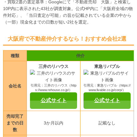
・買取2選の選定基準：Googleにて「不動産売却 大阪」と検索し
10P内に表示された43社が調査対象。公式HP内に「大阪府全域の物
件対応」、「当日査定が可能」の旨が記載されている企業の中から
（一部）現金化までの日数が短い2社を選定。
大阪府で不動産仲介するなら！おすすめ会社2選
種類
仲介
三井のリハウス
東急リバブル
会社名
引用元：三井のリハウス（http
引用元：東急リバブル（https://
s://www.rehouse.co.jp/）
www.livable.co.jp/corp/）
公式サイト
公式サイト
売却完了
までの日
3か月以内
記載なし
数