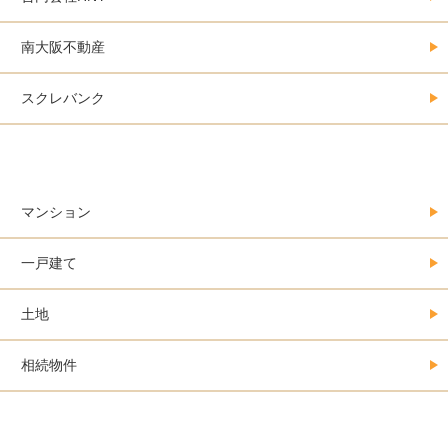
南大阪不動産
スクレバンク
不動産売買の事例集＠大阪
マンション
一戸建て
土地
相続物件
誰も教えてくれない不動産を売るときのお金・