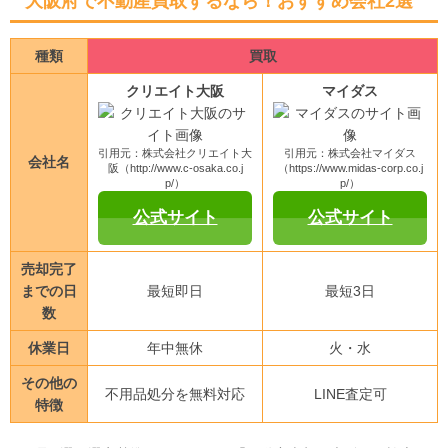
大阪府で不動産買取するなら！おすすめ会社2選
種類
買取
クリエイト大阪
マイダス
引用元：株式会社クリエイト大
引用元：株式会社マイダス
会社名
阪（http://www.c-osaka.co.j
（https://www.midas-corp.co.j
p/）
p/）
公式サイト
公式サイト
売却完了
までの日
最短即日
最短3日
数
休業日
年中無休
火・水
その他の
不用品処分を無料対応
LINE査定可
特徴