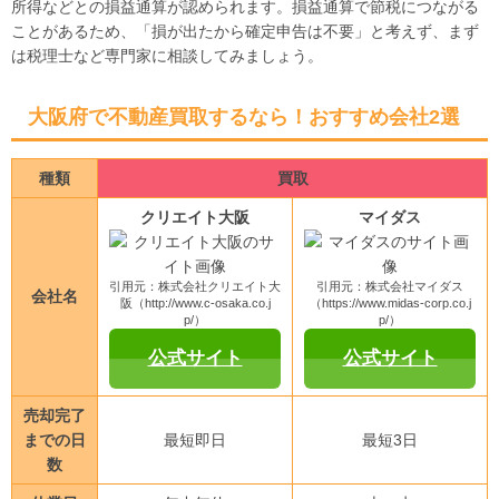
所得などとの損益通算が認められます。損益通算で節税につながる
ことがあるため、「損が出たから確定申告は不要」と考えず、まず
は税理士など専門家に相談してみましょう。
大阪府で不動産買取するなら！おすすめ会社2選
種類
買取
クリエイト大阪
マイダス
引用元：株式会社クリエイト大
引用元：株式会社マイダス
会社名
阪（http://www.c-osaka.co.j
（https://www.midas-corp.co.j
p/）
p/）
公式サイト
公式サイト
売却完了
までの日
最短即日
最短3日
数