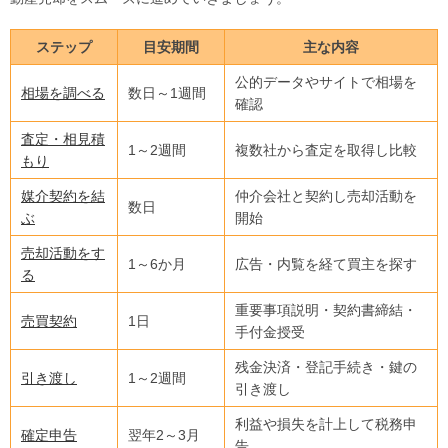
ステップ
目安期間
主な内容
公的データやサイトで相場を
相場を調べる
数日～1週間
確認
査定・相見積
1～2週間
複数社から査定を取得し比較
もり
媒介契約を結
仲介会社と契約し売却活動を
数日
ぶ
開始
売却活動をす
1～6か月
広告・内覧を経て買主を探す
る
重要事項説明・契約書締結・
売買契約
1日
手付金授受
残金決済・登記手続き・鍵の
引き渡し
1～2週間
引き渡し
利益や損失を計上して税務申
確定申告
翌年2～3月
告