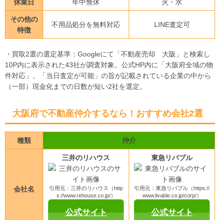
休業日
年中無休
火・水
その他の
不用品処分を無料対応
LINE査定可
特徴
・買取2選の選定基準：Googleにて「不動産売却 大阪」と検索し
10P内に表示された43社が調査対象。公式HP内に「大阪府全域の物
件対応」、「当日査定が可能」の旨が記載されている企業の中から
（一部）現金化までの日数が短い2社を選定。
大阪府で不動産仲介するなら！おすすめ会社2選
種類
仲介
三井のリハウス
東急リバブル
会社名
引用元：三井のリハウス（http
引用元：東急リバブル（https://
s://www.rehouse.co.jp/）
www.livable.co.jp/corp/）
公式サイト
公式サイト