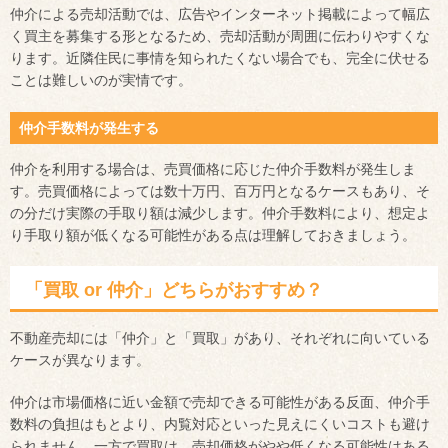
仲介による売却活動では、広告やインターネット掲載によって幅広
く買主を募集する形となるため、売却活動が周囲に伝わりやすくな
ります。近隣住民に事情を知られたくない場合でも、完全に伏せる
ことは難しいのが実情です。
仲介手数料が発生する
仲介を利用する場合は、売買価格に応じた仲介手数料が発生しま
す。売買価格によっては数十万円、百万円となるケースもあり、そ
の分だけ実際の手取り額は減少します。仲介手数料により、想定よ
り手取り額が低くなる可能性がある点は理解しておきましょう。
「買取 or 仲介」どちらがおすすめ？
不動産売却には「仲介」と「買取」があり、それぞれに向いている
ケースが異なります。
仲介は市場価格に近い金額で売却できる可能性がある反面、仲介手
数料の負担はもとより、内覧対応といった見えにくいコストも避け
られません。一方で買取は、売却価格がやや低くなる可能性はある