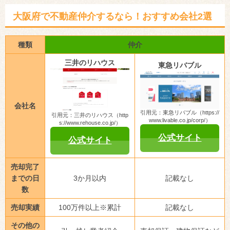
大阪府で不動産仲介するなら！おすすめ会社2選
種類
仲介
三井のリハウス
東急リバブル
会社名
引用元：東急リバブル（https://
引用元：三井のリハウス（http
www.livable.co.jp/corp/）
s://www.rehouse.co.jp/）
公式サイト
公式サイト
売却完了
までの日
3か月以内
記載なし
数
売却実績
100万件以上※累計
記載なし
その他の