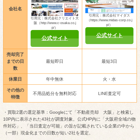
会社名
引用元：株式会社マイダス
引用元：株式会社クリエイト大
（https://www.midas-corp.co.j
阪（http://www.c-osaka.co.j
p/）
p/）
公式サイト
公式サイト
売却完了
までの日
最短即日
最短3日
数
休業日
年中無休
火・水
その他の
不用品処分を無料対応
LINE査定可
特徴
・買取2選の選定基準：Googleにて「不動産売却 大阪」と検索し
10P内に表示された43社が調査対象。公式HP内に「大阪府全域の物
件対応」、「当日査定が可能」の旨が記載されている企業の中から
（一部）現金化までの日数が短い2社を選定。