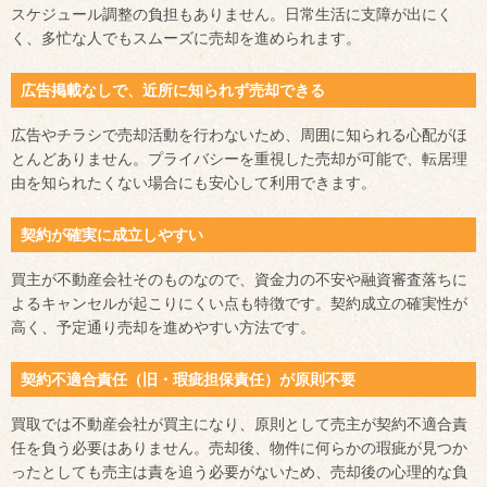
スケジュール調整の負担もありません。日常生活に支障が出にく
く、多忙な人でもスムーズに売却を進められます。
広告掲載なしで、近所に知られず売却できる
広告やチラシで売却活動を行わないため、周囲に知られる心配がほ
とんどありません。プライバシーを重視した売却が可能で、転居理
由を知られたくない場合にも安心して利用できます。
契約が確実に成立しやすい
買主が不動産会社そのものなので、資金力の不安や融資審査落ちに
よるキャンセルが起こりにくい点も特徴です。契約成立の確実性が
高く、予定通り売却を進めやすい方法です。
契約不適合責任（旧・瑕疵担保責任）が原則不要
買取では不動産会社が買主になり、原則として売主が契約不適合責
任を負う必要はありません。売却後、物件に何らかの瑕疵が見つか
ったとしても売主は責を追う必要がないため、売却後の心理的な負