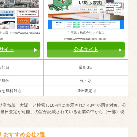
ttp://www.c-osaka.c
引用元：株式会社マイダス
jp/）
（https://www.midas-corp.co.jp/）
サイト
公式サイト
短即日
最短3日
中無休
火・水
分を無料対応
LINE査定可
不動産売却 大阪」と検索し10P内に表示された43社が調査対象。公
「当日査定が可能」の旨が記載されている企業の中から（一部）現
！おすすめ会社2選