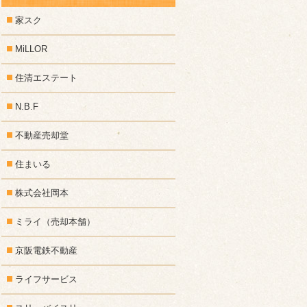
家スク
MiLLOR
住清エステート
N.B.F
不動産売却堂
住まいる
株式会社岡本
ミライ（売却本舗）
京阪電鉄不動産
ライフサービス