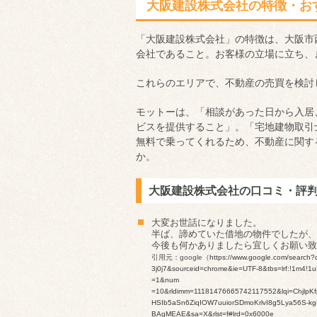
大阪建設株式会社の特徴・お
「大阪建設株式会社」の特徴は、大阪市
会社であること。お客様の立場に立ち、
これらのエリアで、不動産の売買を検討
モットーは、「相談があった日から入居
ビスを提供すること」。「宅地建物取引
無料で乗ってくれるため、不動産に関す
か。
大阪建設株式会社の口コミ・評
大変お世話になりました。
半ば、諦めていた借地の物件でしたが、
今後も何かありましたら宜しくお願い致
引用元：google（
https://www.google.com/sea
3j0j7&sourceid=chrome&ie=UTF-8&tbs=lrf:!1m4!1u
=1&num
=10&rldimm=11181476665742117552&lqi=ChjlpKf
HSIb5aSn6ZiqIOW7uuiorSDmoKrlvI8g5Lya56S
BAgMEAE&sa=X&rlst=f#lrd=0x6000e