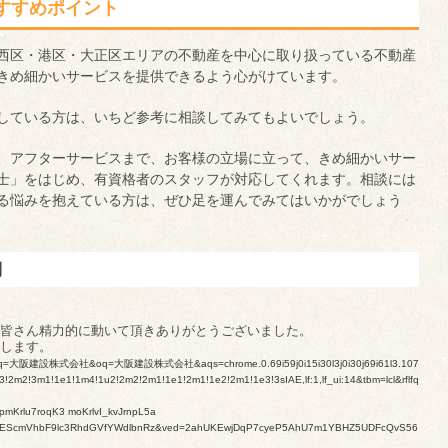
すすめポイント
西区・港区・大正区エリアの不動産を中心に取り扱っている不動産
きめ細かいサービスを提供できるよう心がけています。
している方は、いちど参考に相談してみてもよいでしょう。
、アフターサービスまで、お客様の立場に立って、きめ細かいサー
士」をはじめ、有資格者のスタッフが対応してくれます。相談には
る悩みを抱えている方は、ぜひ足を運んでみてはいかがでしょう
判
皆さん精力的に動いて頂きありがとうございました。
します。
rch?q=大阪建設株式会社&oq=大阪建設株式会社&aqs=chrome.0.69i59j0i15i30l3j0i30j69i61l3.107
3!2m2!3m1!1e1!1m4!1u2!2m2!2m1!1e1!2m1!1e2!2m1!1e3!3sIAE,lf:1,lf_ui:14&tbm=lcl&rflfq
pmKrlu7roqK3 moKrlvI_kvJrnpL5a
-kgEScmVhbF9lc3RhdGVfYWdlbnRz&ved=2ahUKEwjDqP7cyeP5AhU7m1YBHZ5UDFcQvS56