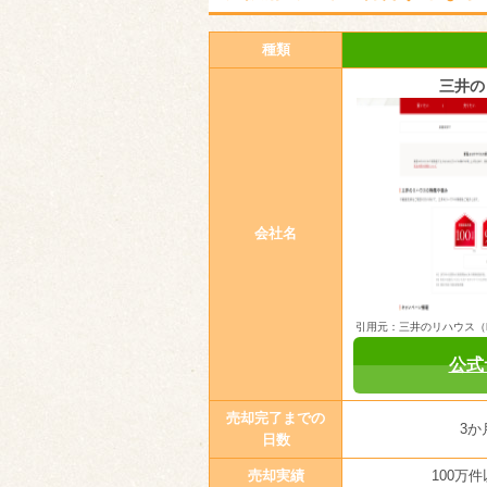
種類
三井の
会社名
引用元：三井のリハウス（https:
公式
売却完了までの
3か
日数
売却実績
100万