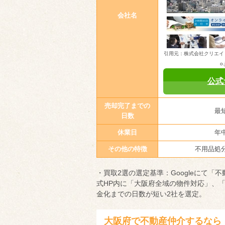
会社名
引用元：株式会社クリエイト大阪（h
o.
公式
売却完了までの
最
日数
休業日
年
その他の特徴
不用品処
・買取2選の選定基準：Googleにて「
式HP内に「大阪府全域の物件対応」、
金化までの日数が短い2社を選定。
大阪府で不動産仲介するなら