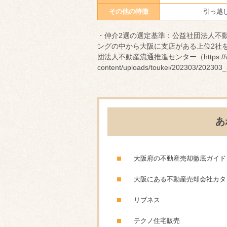
その他の特徴
引っ越
・仲介2選の選定基準：公益社団法人不
ングの中から大阪に支店がある上位2社を
団法人不動産流通推進センター（https://www.
content/uploads/toukei/202303/202303
あ
大阪府の不動産売却徹底ガイド
大阪にある不動産売却会社カタ
リブネス
テクノ住宅販売