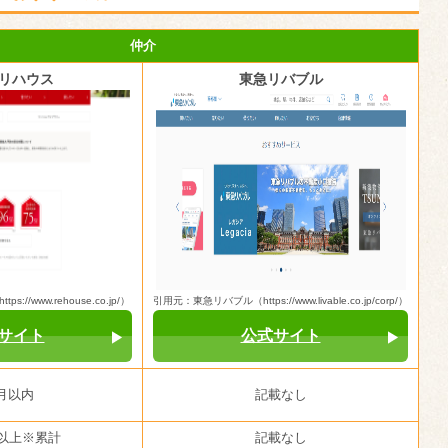
仲介
リハウス
東急リバブル
//www.rehouse.co.jp/）
引用元：東急リバブル（https://www.livable.co.jp/corp/）
サイト
公式サイト
月以内
記載なし
件以上※累計
記載なし