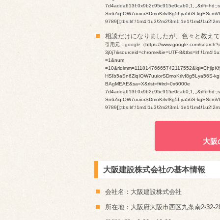
7d4adda613f:0x9b2c95c915e0cab0,1,,,&rlfi=hd:;
Sn6ZiqIOW7uuiorSDmoKrlvI8g5Lya56S-kgEScmVh
9789]];tbs:lrf:!1m4!1u3!2m2!3m1!1e1!1m4!1u2!2m
相談だけになりましたが、色々と教えて
引用元：google（
https://www.google.com/sea
3j0j7&sourceid=chrome&ie=UTF-8&tbs=lrf:!1m4!1u
=1&num
=10&rldimm=11181476665742117552&lqi=ChjlpKf
HSIb5aSn6ZiqIOW7uuiorSDmoKrlvI8g5Lya56S
BAgMEAE&sa=X&rlst=f#lrd=0x6000e
7d4adda613f:0x9b2c95c915e0cab0,1,,,&rlfi=hd:;
Sn6ZiqIOW7uuiorSDmoKrlvI8g5Lya56S-kgEScmVh
9789]];tbs:lrf:!1m4!1u3!2m2!3m1!1e1!1m4!1u2!2m
大阪
大阪建設株式会社の基本情報
会社名：大阪建設株式会社
所在地：大阪府大阪市西区九条南2-32-2