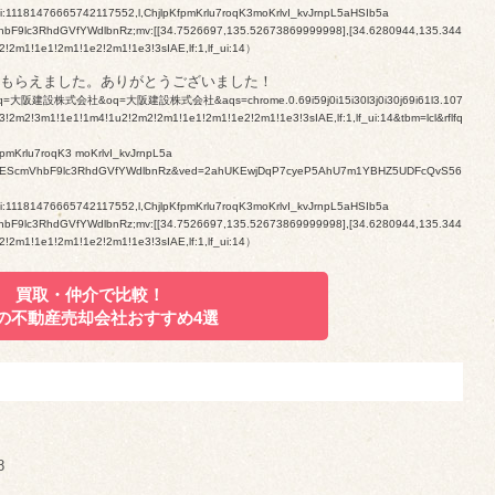
si:11181476665742117552,l,ChjlpKfpmKrlu7roqK3moKrlvI_kvJrnpL5aHSIb5a
bF9lc3RhdGVfYWdlbnRz;mv:[[34.7526697,135.52673869999998],[34.6280944,135.344
2!2m1!1e1!2m1!1e2!2m1!1e3!3sIAE,lf:1,lf_ui:14
）
もらえました。ありがとうございました！
rch?q=大阪建設株式会社&oq=大阪建設株式会社&aqs=chrome.0.69i59j0i15i30l3j0i30j69i61l3.107
3!2m2!3m1!1e1!1m4!1u2!2m2!2m1!1e1!2m1!1e2!2m1!1e3!3sIAE,lf:1,lf_ui:14&tbm=lcl&rflfq
pmKrlu7roqK3 moKrlvI_kvJrnpL5a
-kgEScmVhbF9lc3RhdGVfYWdlbnRz&ved=2ahUKEwjDqP7cyeP5AhU7m1YBHZ5UDFcQvS56
si:11181476665742117552,l,ChjlpKfpmKrlu7roqK3moKrlvI_kvJrnpL5aHSIb5a
bF9lc3RhdGVfYWdlbnRz;mv:[[34.7526697,135.52673869999998],[34.6280944,135.344
2!2m1!1e1!2m1!1e2!2m1!1e3!3sIAE,lf:1,lf_ui:14
）
買取・仲介で比較！
の不動産売却会社
おすすめ4選
8