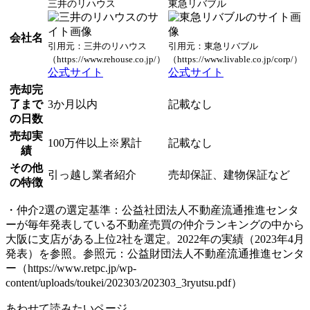
三井のリハウス
東急リバブル
会社名
引用元：三井のリハウス
引用元：東急リバブル
（https://www.rehouse.co.jp/）
（https://www.livable.co.jp/corp/）
公式サイト
公式サイト
売却完
了まで
3か月以内
記載なし
の日数
売却実
100万件以上※累計
記載なし
績
その他
引っ越し業者紹介
売却保証、建物保証など
の特徴
・仲介2選の選定基準：公益社団法人不動産流通推進センタ
ーが毎年発表している不動産売買の仲介ランキングの中から
大阪に支店がある上位2社を選定。2022年の実績（2023年4月
発表）を参照。参照元：公益財団法人不動産流通推進センタ
ー（https://www.retpc.jp/wp-
content/uploads/toukei/202303/202303_3ryutsu.pdf）
あわせて読みたいページ