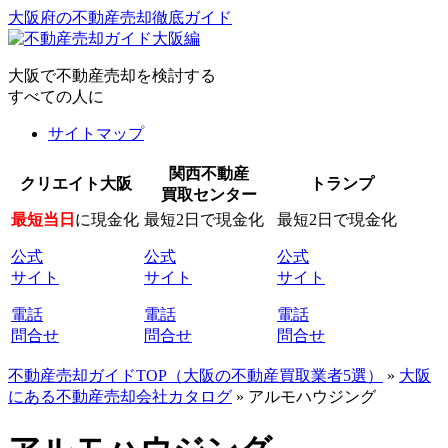
大阪府の不動産売却徹底ガイド
大阪で不動産売却を検討する
すべての人に
サイトマップ
関西不動産
クリエイト大阪
トランプ
買取センター
最短当日
に現金化
最短2日で現金化
最短2日で現金化
公式
公式
公式
サイト
サイト
サイト
電話
電話
電話
問合せ
問合せ
問合せ
不動産売却ガイドTOP（大阪の不動産買取業者5選）
»
大阪
にある不動産売却会社カタログ
»
アルモハウジング