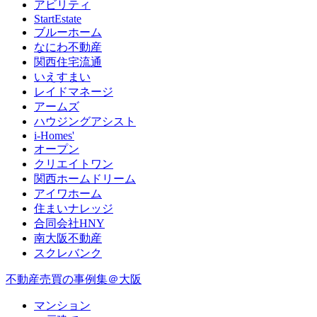
アビリティ
StartEstate
ブルーホーム
なにわ不動産
関西住宅流通
いえすまい
レイドマネージ
アームズ
ハウジングアシスト
i-Homes'
オープン
クリエイトワン
関西ホームドリーム
アイワホーム
住まいナレッジ
合同会社HNY
南大阪不動産
スクレバンク
不動産売買の事例集＠大阪
マンション