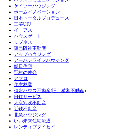
ケイツーハウジング
ホームイノベーション
日本トータルプロデュース
三菱UFJ
イーアス
ハウスゲート
リブネス
阪急阪神不動産
アップハウジング
アーバンライフハウジング
朝日住宅
野村の仲介
アフロ
住友林業
積水ハウス不動産(旧：積和不動産)
日住サービス
大京穴吹不動産
近鉄不動産
北急ハウジング
いい未来住宅流通
レンティブタイセイ