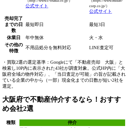
（http://www.c-osaka.co.jp/）
（https://www.midas-
公式サイト
corp.co.jp/）
公式サイト
売却完了
までの日
最短即日
最短3日
数
休業日
年中無休
火・水
その他の
不用品処分を無料対応
LINE査定可
特徴
・買取2選の選定基準：Googleにて「不動産売却 大阪」と
検索し10P内に表示された43社が調査対象。公式HP内に「大
阪府全域の物件対応」、「当日査定が可能」の旨が記載され
ている企業の中から（一部）現金化までの日数が短い2社を
選定。
大阪府で不動産仲介するなら！おすす
め会社2選
種類
仲介