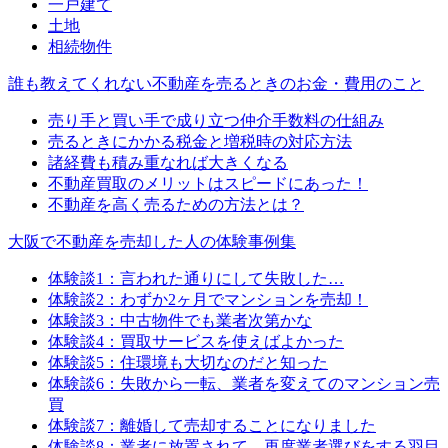
一戸建て
土地
相続物件
誰も教えてくれない不動産を売るときのお金・費用のこと
売り手と買い手で成り立つ仲介手数料の仕組み
売るときにかかる税金と増税時の対応方法
諸経費も積み重なれば大きくなる
不動産買取のメリットはスピードにあった！
不動産を高く売るための方法とは？
大阪で不動産を売却した人の体験事例集
体験談1：言われた通りにして失敗した…
体験談2：わずか2ヶ月でマンションを売却！
体験談3：中古物件でも業者次第かな
体験談4：買取サービスを使えばよかった
体験談5：住環境も大切なのだと知った
体験談6：失敗から一転、業者を変えてのマンション売
買
体験談7：離婚して売却することになりました
体験談8：業者に放置されて、再度業者選びをする羽目