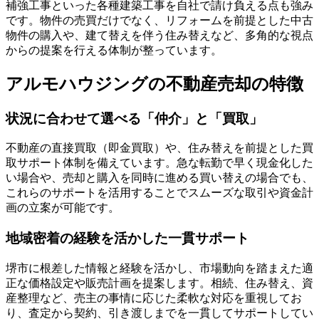
補強工事といった各種建築工事を自社で請け負える点も強み
です。物件の売買だけでなく、リフォームを前提とした中古
物件の購入や、建て替えを伴う住み替えなど、多角的な視点
からの提案を行える体制が整っています。
アルモハウジングの不動産売却の特徴
状況に合わせて選べる「仲介」と「買取」
不動産の直接買取（即金買取）や、住み替えを前提とした買
取サポート体制を備えています。急な転勤で早く現金化した
い場合や、売却と購入を同時に進める買い替えの場合でも、
これらのサポートを活用することでスムーズな取引や資金計
画の立案が可能です。
地域密着の経験を活かした一貫サポート
堺市に根差した情報と経験を活かし、市場動向を踏まえた適
正な価格設定や販売計画を提案します。相続、住み替え、資
産整理など、売主の事情に応じた柔軟な対応を重視してお
り、査定から契約、引き渡しまでを一貫してサポートしてい