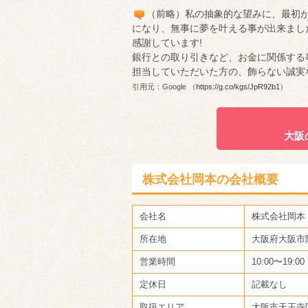
（前略）私の抽象的な望みに、最初
になり、無事に夢を叶える事が出来まし
感謝しています!
銀行との取り引きなど、お金に関係する
担当していただいた方の、飾らない誠実
引用元：Google （
https://g.co/kgs/JpR92b1
）
大阪
株式会社岡本の会社概要
会社名
株式会社岡本
所在地
大阪府大阪市阿
営業時間
10:00〜19:00
定休日
記載なし
取扱エリア
大阪市天王寺