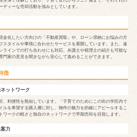
境を深く理解しており、子育て世代からシニア層まで、それぞれの
ーディーな売却活動を強みとしています。
現金化したい方向けの「不動産買取」や、ローン滞納にお悩みの方
フスタイルや事情に合わせたサービスを展開しています。また、遠
ンラインでの打ち合わせにも対応。弁護士や税理士の紹介も可能な
専門家の意見を聞きながら安心して進めることができます。
特徴
売ネットワーク
区、利便性を熟知しています。「子育てのためにこの街の学区内で
イルを希望する購入層に対し、物件の魅力を的確にアピールするこ
トワークの軽さと独自のネットワークで早期売却を目指します。
提案力