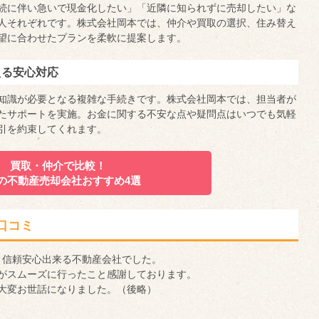
続に伴い急いで現金化したい」「近隣に知られずに売却したい」な
人それぞれです。株式会社岡本では、仲介や買取の選択、住み替え
望に合わせたプランを柔軟に提案します。
える安心対応
知識が必要となる複雑な手続きです。株式会社岡本では、担当者が
たサポートを実施。お金に関する不安な点や疑問点はいつでも気軽
引を約束してくれます。
買取・仲介で比較！
の不動産売却会社
おすすめ4選
口コミ
く信頼安心出来る不動産会社でした。
がスムーズに行ったこと感謝しております。
大変お世話になりました。（後略）