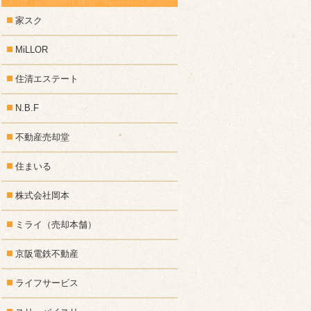
家スク
MiLLOR
住清エステート
N.B.F
不動産売却堂
住まいる
株式会社岡本
ミライ（売却本舗）
京阪電鉄不動産
ライフサービス