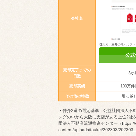
会社名
引用元：三井のリハウス（https:
公式
売却完了までの
3か
日数
売却実績
100万
その他の特徴
引っ越
・仲介2選の選定基準：公益社団法人不
ングの中から大阪に支店がある上位2社を
団法人不動産流通推進センター（https://www.
content/uploads/toukei/202303/202303