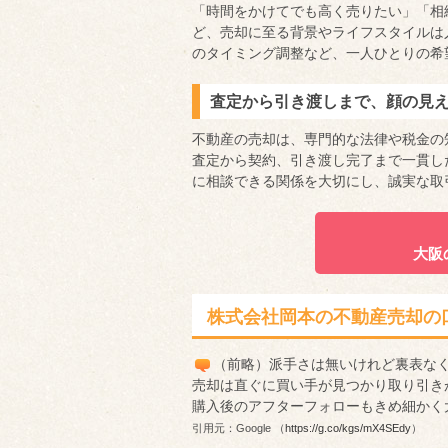
「時間をかけてでも高く売りたい」「相
ど、売却に至る背景やライフスタイルは
のタイミング調整など、一人ひとりの希
査定から引き渡しまで、顔の見
不動産の売却は、専門的な法律や税金の
査定から契約、引き渡し完了まで一貫し
に相談できる関係を大切にし、誠実な取
大阪
株式会社岡本の不動産売却の
（前略）派手さは無いけれど裏表な
売却は直ぐに買い手が見つかり取り引き
購入後のアフターフォローもきめ細かく
引用元：Google （
https://g.co/kgs/mX4SEdy
）