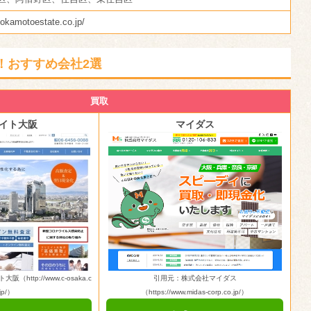
-okamotoestate.co.jp/
！おすすめ会社2選
買取
イト大阪
マイダス
ttp://www.c-osaka.c
引用元：株式会社マイダス
jp/）
（https://www.midas-corp.co.jp/）