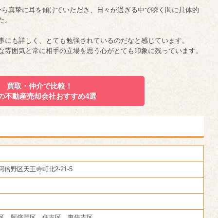
から真摯に耳を傾けていただき、日々が過ぎる中で瞬く間に具体的
た。
事にも詳しく、とても勉強されているのだなと感じています。
な雰囲気と常に相手の立場を思う心がとても印象に残っています。
買取・仲介で比較！
の不動産売却会社
おすすめ4選
倍野区天王寺町北2-21-5
区、阿倍野区、住吉区、東住吉区