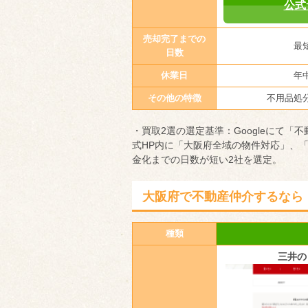
公式
売却完了までの
最
日数
休業日
年
その他の特徴
不用品処
・買取2選の選定基準：Googleにて「
式HP内に「大阪府全域の物件対応」、
金化までの日数が短い2社を選定。
大阪府で不動産仲介するなら
種類
三井の