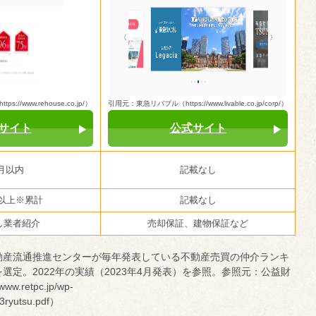
//www.rehouse.co.jp/）
引用元：東急リバブル（https://www.livable.co.jp/corp/）
サイト
公式サイト
月以内
記載なし
件以上※累計
記載なし
し業者紹介
売却保証、建物保証など
動産流通推進センターが毎年発表している不動産売買の仲介ランキ
選定。2022年の実績（2023年4月発表）を参照。参照元：公益財
retpc.jp/wp-
_3ryutsu.pdf）