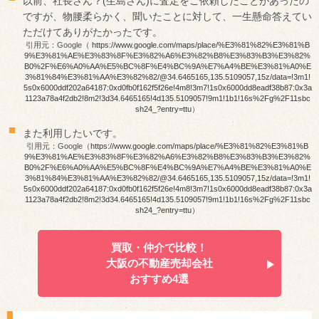
以前、社長さん？(生島さん)に査定をご依頼したことがあったの
ですが、物腰柔らかく、聞いたことに対して、一生懸命答えてい
ただけてありがたかったです。
引用元：Google（
https://www.google.com/maps/place/%E3%81%82%E3%81%B
9%E3%81%AE%E3%83%8F%E3%82%A6%E3%82%B8%E3%83%B3%E3%82%
B0%2F%E6%A0%AA%E5%BC%8F%E4%BC%9A%E7%A4%BE%E3%81%A0%E
3%81%84%E3%81%AA%E3%82%82/@34.6465165,135.5109057,15z/data=!3m1!
5s0x6000ddf202a64187:0xd0fb0f162f5f26e!4m8!3m7!1s0x6000dd8eadf38b87:0x3a
1123a78a4f2db2!8m2!3d34.6465165!4d135.5109057!9m1!1b1!16s%2Fg%2F11sbc
sh24_?entry=ttu
）
また利用したいです。
引用元：Google（
https://www.google.com/maps/place/%E3%81%82%E3%81%B
9%E3%81%AE%E3%83%8F%E3%82%A6%E3%82%B8%E3%83%B3%E3%82%
B0%2F%E6%A0%AA%E5%BC%8F%E4%BC%9A%E7%A4%BE%E3%81%A0%E
3%81%84%E3%81%AA%E3%82%82/@34.6465165,135.5109057,15z/data=!3m1!
5s0x6000ddf202a64187:0xd0fb0f162f5f26e!4m8!3m7!1s0x6000dd8eadf38b87:0x3a
1123a78a4f2db2!8m2!3d34.6465165!4d135.5109057!9m1!1b1!16s%2Fg%2F11sbc
sh24_?entry=ttu
）
買取・仲介で比較！
大阪の不動産売却会社
おすすめ4選