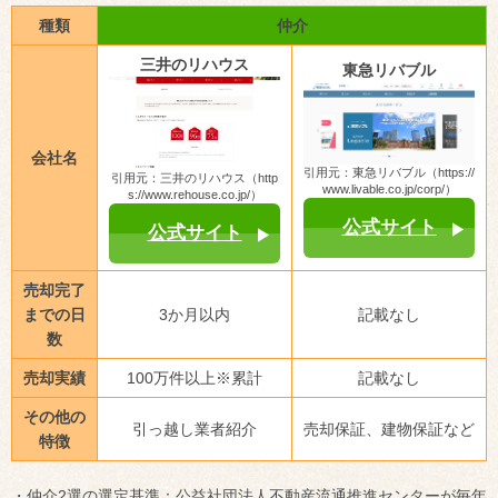
種類
仲介
三井のリハウス
東急リバブル
会社名
引用元：東急リバブル（https://
引用元：三井のリハウス（http
www.livable.co.jp/corp/）
s://www.rehouse.co.jp/）
公式サイト
公式サイト
売却完了
までの日
3か月以内
記載なし
数
売却実績
100万件以上※累計
記載なし
その他の
引っ越し業者紹介
売却保証、建物保証など
特徴
・仲介2選の選定基準：公益社団法人不動産流通推進センターが毎年