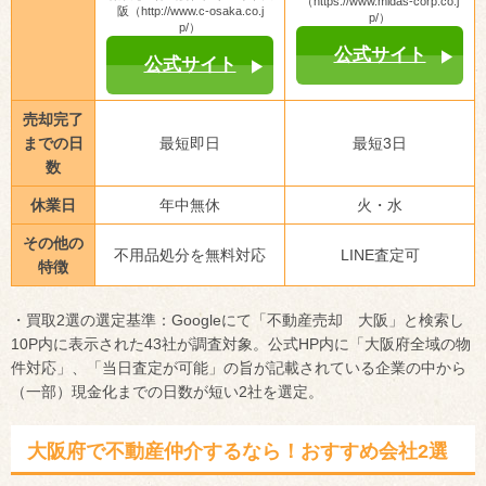
（https://www.midas-corp.co.j
阪（http://www.c-osaka.co.j
p/）
p/）
公式サイト
公式サイト
売却完了
までの日
最短即日
最短3日
数
休業日
年中無休
火・水
その他の
不用品処分を無料対応
LINE査定可
特徴
・買取2選の選定基準：Googleにて「不動産売却 大阪」と検索し
10P内に表示された43社が調査対象。公式HP内に「大阪府全域の物
件対応」、「当日査定が可能」の旨が記載されている企業の中から
（一部）現金化までの日数が短い2社を選定。
大阪府で不動産仲介するなら！おすすめ会社2選