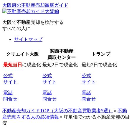
大阪府の不動産売却徹底ガイド
大阪で不動産売却を検討する
すべての人に
サイトマップ
関西不動産
クリエイト大阪
トランプ
買取センター
最短当日
に現金化
最短2日で現金化
最短2日で現金化
公式
公式
公式
サイト
サイト
サイト
電話
電話
電話
問合せ
問合せ
問合せ
不動産売却ガイドTOP（大阪の不動産買取業者5選）
»
不動
産売却をする人の必須情報
»
坪単価でわかる不動産売却の目
安