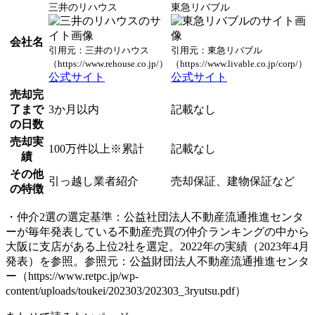
三井のリハウス
東急リバブル
会社名
引用元：三井のリハウス
引用元：東急リバブル
（https://www.rehouse.co.jp/）
（https://www.livable.co.jp/corp/）
公式サイト
公式サイト
売却完
了まで
3か月以内
記載なし
の日数
売却実
100万件以上※累計
記載なし
績
その他
引っ越し業者紹介
売却保証、建物保証など
の特徴
・仲介2選の選定基準：公益社団法人不動産流通推進センタ
ーが毎年発表している不動産売買の仲介ランキングの中から
大阪に支店がある上位2社を選定。2022年の実績（2023年4月
発表）を参照。参照元：公益財団法人不動産流通推進センタ
ー（https://www.retpc.jp/wp-
content/uploads/toukei/202303/202303_3ryutsu.pdf）