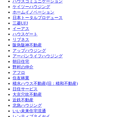
ハウスコミュニケーション
ケイツーハウジング
ホームイノベーション
日本トータルプロデュース
三菱UFJ
イーアス
ハウスゲート
リブネス
阪急阪神不動産
アップハウジング
アーバンライフハウジング
朝日住宅
野村の仲介
アフロ
住友林業
積水ハウス不動産(旧：積和不動産)
日住サービス
大京穴吹不動産
近鉄不動産
北急ハウジング
いい未来住宅流通
レンティブタイセイ