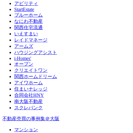
アビリティ
StartEstate
ブルーホーム
なにわ不動産
関西住宅流通
いえすまい
レイドマネージ
アームズ
ハウジングアシスト
i-Homes'
オープン
クリエイトワン
関西ホームドリーム
アイワホーム
住まいナレッジ
合同会社HNY
南大阪不動産
スクレバンク
不動産売買の事例集＠大阪
マンション