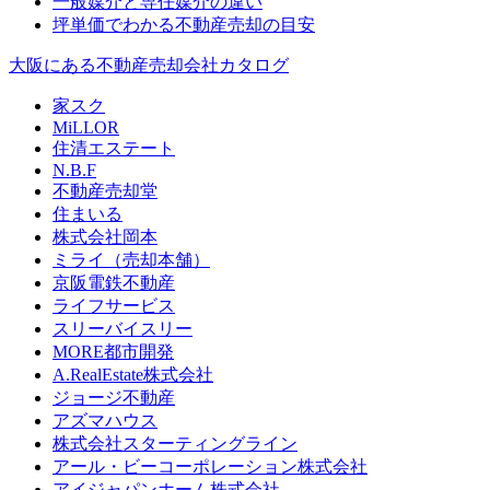
一般媒介と専任媒介の違い
坪単価でわかる不動産売却の目安
大阪にある不動産売却会社カタログ
家スク
MiLLOR
住清エステート
N.B.F
不動産売却堂
住まいる
株式会社岡本
ミライ（売却本舗）
京阪電鉄不動産
ライフサービス
スリーバイスリー
MORE都市開発
A.RealEstate株式会社
ジョージ不動産
アズマハウス
株式会社スターティングライン
アール・ビーコーポレーション株式会社
アイジャパンホーム株式会社