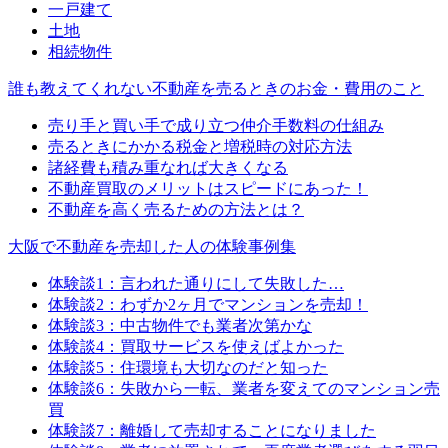
一戸建て
土地
相続物件
誰も教えてくれない不動産を売るときのお金・費用のこと
売り手と買い手で成り立つ仲介手数料の仕組み
売るときにかかる税金と増税時の対応方法
諸経費も積み重なれば大きくなる
不動産買取のメリットはスピードにあった！
不動産を高く売るための方法とは？
大阪で不動産を売却した人の体験事例集
体験談1：言われた通りにして失敗した…
体験談2：わずか2ヶ月でマンションを売却！
体験談3：中古物件でも業者次第かな
体験談4：買取サービスを使えばよかった
体験談5：住環境も大切なのだと知った
体験談6：失敗から一転、業者を変えてのマンション売
買
体験談7：離婚して売却することになりました