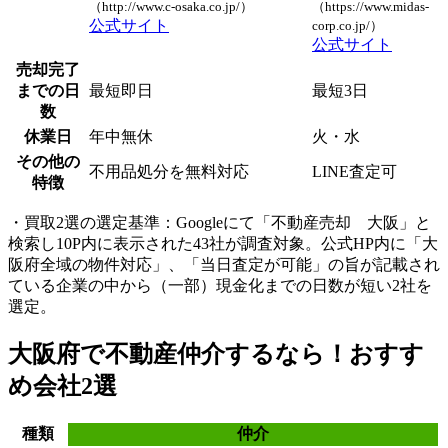
（http://www.c-osaka.co.jp/）
（https://www.midas-
公式サイト
corp.co.jp/）
公式サイト
売却完了
までの日
最短即日
最短3日
数
休業日
年中無休
火・水
その他の
不用品処分を無料対応
LINE査定可
特徴
・買取2選の選定基準：Googleにて「不動産売却 大阪」と
検索し10P内に表示された43社が調査対象。公式HP内に「大
阪府全域の物件対応」、「当日査定が可能」の旨が記載され
ている企業の中から（一部）現金化までの日数が短い2社を
選定。
大阪府で不動産仲介するなら！おすす
め会社2選
種類
仲介