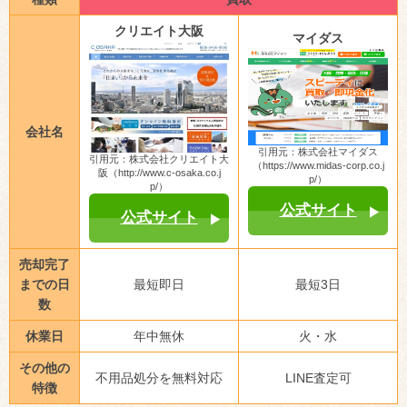
クリエイト大阪
マイダス
会社名
引用元：株式会社マイダス
引用元：株式会社クリエイト大
（https://www.midas-corp.co.j
阪（http://www.c-osaka.co.j
p/）
p/）
公式サイト
公式サイト
売却完了
までの日
最短即日
最短3日
数
休業日
年中無休
火・水
その他の
不用品処分を無料対応
LINE査定可
特徴