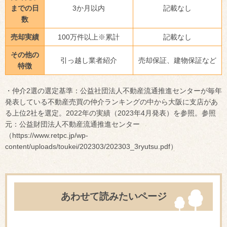
までの日
3か月以内
記載なし
数
売却実績
100万件以上※累計
記載なし
その他の
引っ越し業者紹介
売却保証、建物保証など
特徴
・仲介2選の選定基準：公益社団法人不動産流通推進センターが毎年
発表している不動産売買の仲介ランキングの中から大阪に支店があ
る上位2社を選定。2022年の実績（2023年4月発表）を参照。参照
元：公益財団法人不動産流通推進センター
（https://www.retpc.jp/wp-
content/uploads/toukei/202303/202303_3ryutsu.pdf）
あわせて読みたいページ