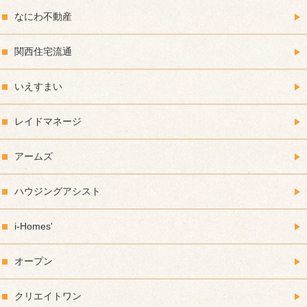
なにわ不動産
関西住宅流通
いえすまい
レイドマネージ
アームズ
ハウジングアシスト
i-Homes'
オープン
クリエイトワン