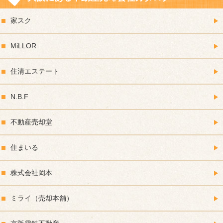
家スク
MiLLOR
住清エステート
N.B.F
不動産売却堂
住まいる
株式会社岡本
ミライ（売却本舗）