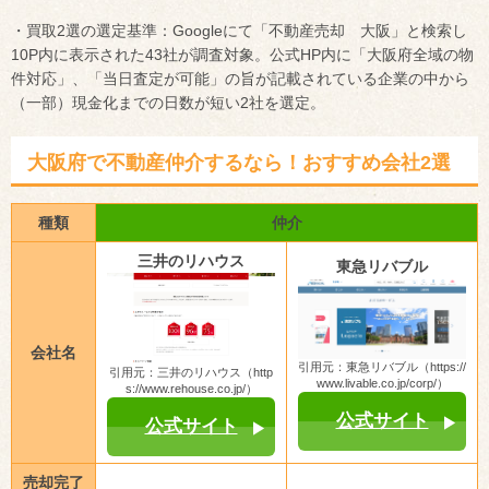
・買取2選の選定基準：Googleにて「不動産売却 大阪」と検索し
10P内に表示された43社が調査対象。公式HP内に「大阪府全域の物
件対応」、「当日査定が可能」の旨が記載されている企業の中から
（一部）現金化までの日数が短い2社を選定。
大阪府で不動産仲介するなら！おすすめ会社2選
種類
仲介
三井のリハウス
東急リバブル
会社名
引用元：東急リバブル（https://
引用元：三井のリハウス（http
www.livable.co.jp/corp/）
s://www.rehouse.co.jp/）
公式サイト
公式サイト
売却完了