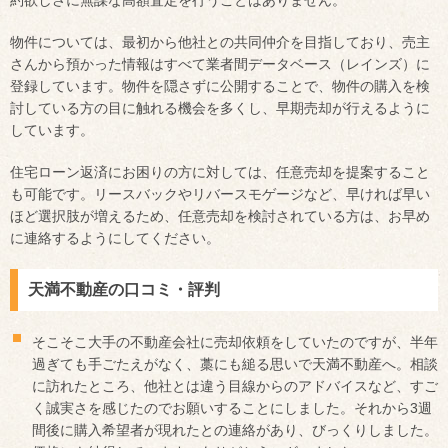
約欲しさに無謀な高額査定を行うことはありません。
物件については、最初から他社との共同仲介を目指しており、売主
さんから預かった情報はすべて業者間データベース（レインズ）に
登録しています。物件を隠さずに公開することで、物件の購入を検
討している方の目に触れる機会を多くし、早期売却が行えるように
しています。
住宅ローン返済にお困りの方に対しては、任意売却を提案すること
も可能です。リースバックやリバースモゲージなど、早ければ早い
ほど選択肢が増えるため、任意売却を検討されている方は、お早め
に連絡するようにしてください。
天満不動産の口コミ・評判
そこそこ大手の不動産会社に売却依頼をしていたのですが、半年
過ぎても手ごたえがなく、藁にも縋る思いで天満不動産へ。相談
に訪れたところ、他社とは違う目線からのアドバイスなど、すご
く誠実さを感じたのでお願いすることにしました。それから3週
間後に購入希望者が現れたとの連絡があり、びっくりしました。